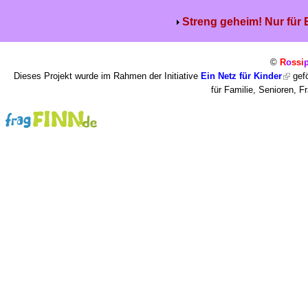
Streng geheim! Nur für
©
R
o
ssi
Dieses Projekt wurde im Rahmen der Initiative
Ein Netz für Kinder
gefö
für Familie, Senioren, 