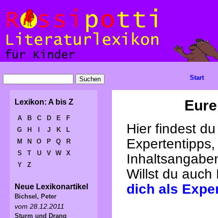
Start
Eure
Lexikon: A bis Z
A
B
C
D
E
F
Hier findest d
G
H
I
J
K
L
Expertentipps,
M
N
O
P
Q
R
S
T
U
V
W
X
Inhaltsangabe
Y
Z
Willst du auch
dich als Expe
Neue Lexikonartikel
Bichsel, Peter
vom 28.12.2011
Sturm und Drang