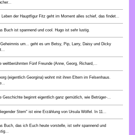
cher...
 Leben der Hauptfigur Fitz geht im Moment alles schief, das findet...
s Buch ist spannend und cool. Hugo ist sehr lustig.
 Geheimnis um... geht es um Betsy, Pip, Larry, Daisy und Dicky
t...
e weltberühmten Fünf Freunde (Anne, Georg, Richard,...
org (eigentlich Georgina) wohnt mit ihren Eltern im Felsenhaus.
e...
e Geschichte beginnt eigentlich ganz gemütlich, wie Betrüger-...
liegender Stern" ist eine Erzählung von Ursula Wölfel. In 11...
s Buch, das ich Euch heute vorstelle, ist sehr spannend und
stig...