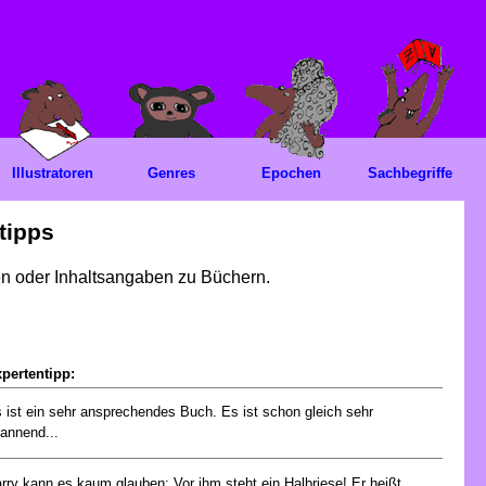
Illustratoren
Genres
Epochen
Sachbegriffe
tipps
gen oder Inhaltsangaben zu Büchern.
pertentipp:
 ist ein sehr ansprechendes Buch. Es ist schon gleich sehr
annend...
rry kann es kaum glauben: Vor ihm steht ein Halbriese! Er heißt...