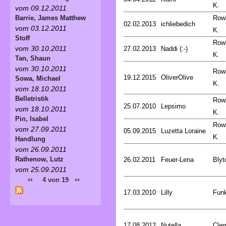
K.
vom 09.12.2011
Rowl
Barrie, James Matthew
02.02.2013
ichliebedich
vom 03.12.2011
K.
Stoff
Rowl
vom 30.10.2011
27.02.2013
Naddi (:-)
K.
Tan, Shaun
vom 30.10.2011
Rowl
19.12.2015
OliverOlive
Sowa, Michael
K.
vom 18.10.2011
Belletristik
Rowl
25.07.2010
Lepsimo
vom 18.10.2011
K.
Pin, Isabel
Rowl
vom 27.09.2011
05.09.2015
Luzetta Loraine
K.
Handlung
vom 26.09.2011
Rathenow, Lutz
26.02.2011
Feuer-Lena
Blyt
vom 25.09.2011
‹‹
››
4 von 19
17.03.2010
Lilly
Funk
17.08.2012
Nutella
Cle