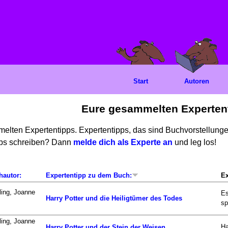
Start
Autoren
Eure gesammelten Experten
mmelten Expertentipps. Expertentipps, das sind Buchvorstellun
ipps schreiben? Dann
melde dich als Experte an
und leg los!
hautor:
Expertentipp zu dem Buch:
Ex
ing, Joanne
Es
Harry Potter und die Heiligtümer des Todes
sp
ing, Joanne
Ha
Harry Potter und der Stein der Weisen