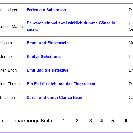
id Lindgren
Ferien auf Saltkrokan
Da
Es waren einmal zwei wirklich dumme Gänse in
Es
scheit, Martin
Gä
einem...
a böhm
Emmi und Einschwein
Me
ler, Liz
Emilys Geheimnis
Em
ner, Erich
Emil und die Detektive
Em
zina, Thomas
Ein Fall für dich und das Tieger-team
Da
d, Lauren
Durch und durch Clarice Bean
Cl
ite
‹ vorherige Seite
1
2
3
4
5
6