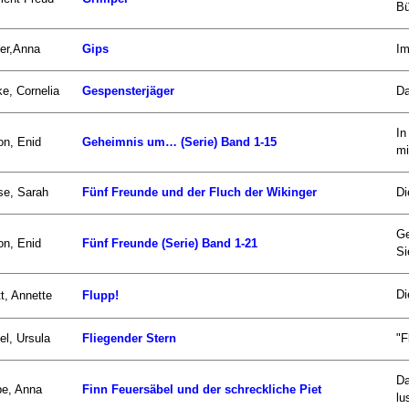
Bü
er,Anna
Gips
Im
e, Cornelia
Gespensterjäger
Da
In
on, Enid
Geheimnis um… (Serie) Band 1-15
mi
se, Sarah
Fünf Freunde und der Fluch der Wikinger
Di
Ge
on, Enid
Fünf Freunde (Serie) Band 1-21
Si
Di
t, Annette
Flupp!
el, Ursula
Fliegender Stern
"F
Da
be, Anna
Finn Feuersäbel und der schreckliche Piet
lu