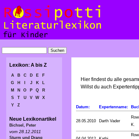
Lexikon: A bis Z
A
B
C
D
E
F
Hier findest du alle gesa
G
H
I
J
K
L
Willst du auch Expertent
M
N
O
P
Q
R
S
T
U
V
W
X
Y
Z
Datum:
Expertenname:
Buc
Rowl
Neue Lexikonartikel
28.05.2010
Darth Vader
K.
Bichsel, Peter
vom 28.12.2011
Rowl
Sturm und Drang
04.04.2012
Kathi