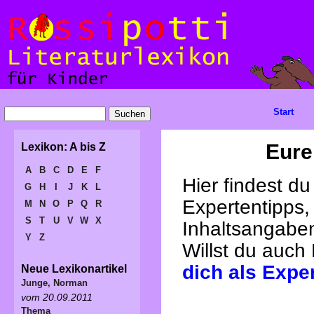
Start
Eure
Lexikon: A bis Z
A
B
C
D
E
F
Hier findest d
G
H
I
J
K
L
Expertentipps,
M
N
O
P
Q
R
S
T
U
V
W
X
Inhaltsangabe
Y
Z
Willst du auch
dich als Expe
Neue Lexikonartikel
Junge, Norman
vom 20.09.2011
Thema