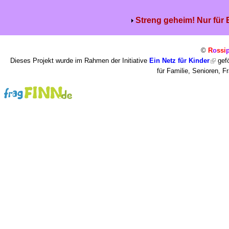
Streng geheim! Nur für
©
R
o
ssi
Dieses Projekt wurde im Rahmen der Initiative
Ein Netz für Kinder
gefö
für Familie, Senioren, 