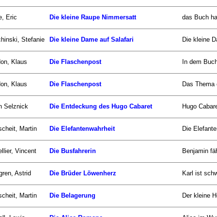
e, Eric
Die kleine Raupe Nimmersatt
das Buch han
hinski, Stefanie
Die kleine Dame auf Salafari
Die kleine D
on, Klaus
Die Flaschenpost
In dem Buch
on, Klaus
Die Flaschenpost
Das Thema d
n Selznick
Die Entdeckung des Hugo Cabaret
Hugo Cabaret
scheit, Martin
Die Elefantenwahrheit
Die Elefant
llier, Vincent
Die Busfahrerin
Benjamin fäh
gren, Astrid
Die Brüder Löwenherz
Karl ist sch
scheit, Martin
Die Belagerung
Der kleine He