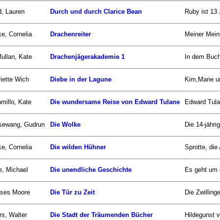
d, Lauren
Durch und durch Clarice Bean
Ruby ist 13 
e, Cornelia
Drachenreiter
Meiner Meinu
llan, Kate
Drachenjägerakademie 1
In dem Buch
iette Wich
Diebe in der Lagune
Kim,Marie un
millo, Kate
Die wundersame Reise von Edward Tulane
Edward Tulan
sewang, Gudrun
Die Wolke
Die 14-jähr
e, Cornelia
Die wilden Hühner
Sprotte, die
, Michael
Die unendliche Geschichte
Es geht um e
sses Moore
Die Tür zu Zeit
Die Zwillinge
s, Walter
Die Stadt der Träumenden Bücher
Hildegunst 