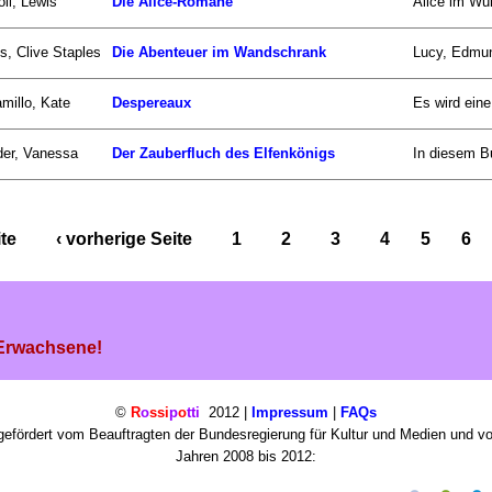
oll, Lewis
Die Alice-Romane
Alice im Wun
s, Clive Staples
Die Abenteuer im Wandschrank
Lucy, Edmun
millo, Kate
Despereaux
Es wird eine
er, Vanessa
Der Zauberfluch des Elfenkönigs
In diesem B
ite
‹ vorherige Seite
1
2
3
4
5
6
 Erwachsene!
©
R
o
ssi
p
o
tti
2012 |
Impressum
|
FAQs
efördert vom Beauftragten der Bundesregierung für Kultur und Medien und v
Jahren 2008 bis 2012: