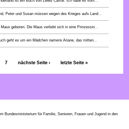
derland ist ein Buch von Lewis Carroll. Ich habe es vom...
d, Peter und Susan müssen wegen des Krieges aufs Land...
 Maus geboren. Die Maus verliebt sich in eine Prinzessin...
uch geht es um ein Mädchen namens Ariane, das mitten...
7
nächste Seite ›
letzte Seite »
om Bundesministerium für Familie, Senioren, Frauen und Jugend in den