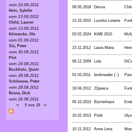
vom 19.09.2011
08.05.2018
Dessa
Chil
Hein, Sybille
vom 13.09.2011
13.10.2015
Luzetta Loraine
Funk
Child, Lauren
vom 13.09.2011
03.02.2024
KWB 2015
McMu
Könnecke, Ole
vom 01.09.2011
Sís, Peter
23.11.2012
Laura Maria
Henr
vom 30.08.2011
Plot
08.12.2009
Lola
DiCa
vom 29.08.2011
Buchholz, Quint
01.03.2011
bookreader (:-)
Pau
vom 28.08.2011
Schössow, Peter
vom 28.08.2011
18.04.2012
22peace
Funk
Bruna, Dick
vom 26.08.2011
05.10.2010
Bücherhase
Ende
‹‹
››
5 von 19
10.02.2013
Poldi
Uly
10.11.2012
Anna Lena
Moer