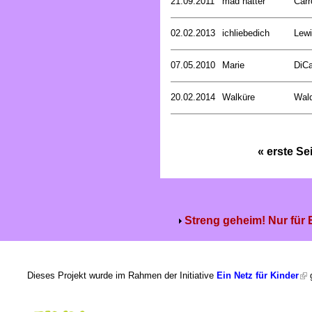
21.09.2011
mad hatter
Carr
02.02.2013
ichliebedich
Lewi
07.05.2010
Marie
DiCa
20.02.2014
Walküre
Wald
« erste Se
Streng geheim! Nur für
Dieses Projekt wurde im Rahmen der Initiative
Ein Netz für Kinder
g