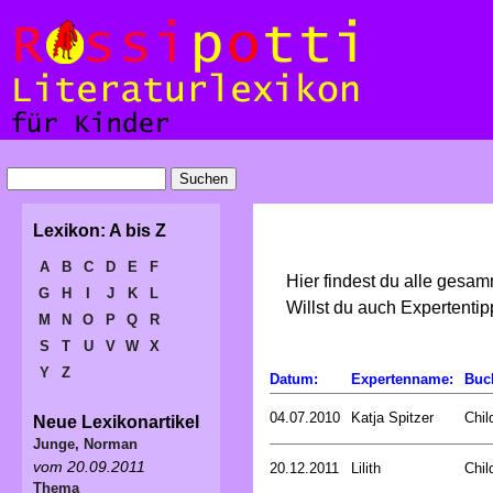
Lexikon: A bis Z
A
B
C
D
E
F
Hier findest du alle gesa
G
H
I
J
K
L
Willst du auch Expertent
M
N
O
P
Q
R
S
T
U
V
W
X
Y
Z
Datum:
Expertenname:
Buc
04.07.2010
Katja Spitzer
Chil
Neue Lexikonartikel
Junge, Norman
vom 20.09.2011
20.12.2011
Lilith
Chil
Thema