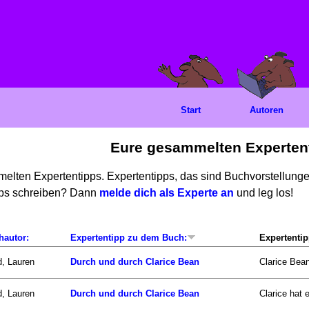
Start
Autoren
Eure gesammelten Experten
mmelten Expertentipps. Expertentipps, das sind Buchvorstellun
ipps schreiben? Dann
melde dich als Experte an
und leg los!
hautor:
Expertentipp zu dem Buch:
Expertentip
d, Lauren
Durch und durch Clarice Bean
Clarice Bean
d, Lauren
Durch und durch Clarice Bean
Clarice hat 