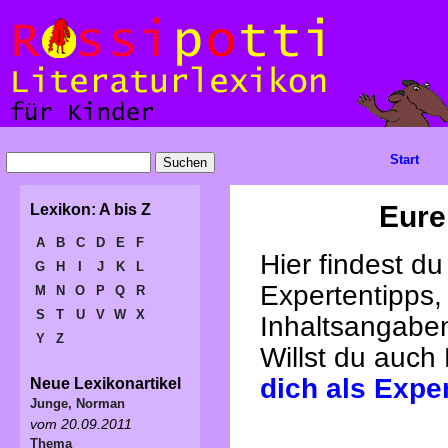
Start
Eure
Lexikon: A bis Z
A
B
C
D
E
F
Hier findest d
G
H
I
J
K
L
Expertentipps,
M
N
O
P
Q
R
S
T
U
V
W
X
Inhaltsangabe
Y
Z
Willst du auch
dich als Expe
Neue Lexikonartikel
Junge, Norman
vom 20.09.2011
Thema