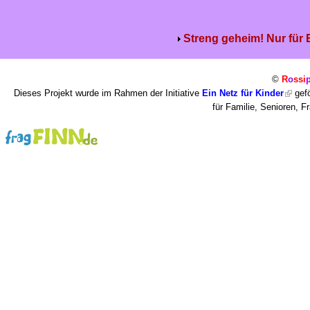
Streng geheim! Nur für
©
R
o
ssi
Dieses Projekt wurde im Rahmen der Initiative
Ein Netz für Kinder
gefö
für Familie, Senioren, 