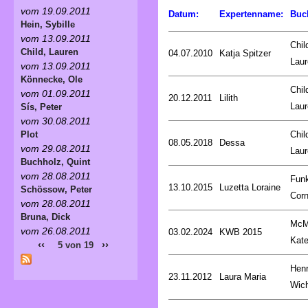
vom 19.09.2011
Datum:
Expertenname:
Buc
Hein, Sybille
vom 13.09.2011
Chil
Child, Lauren
04.07.2010
Katja Spitzer
Laur
vom 13.09.2011
Könnecke, Ole
Chil
vom 01.09.2011
20.12.2011
Lilith
Laur
Sís, Peter
vom 30.08.2011
Chil
Plot
08.05.2018
Dessa
vom 29.08.2011
Laur
Buchholz, Quint
vom 28.08.2011
Fun
13.10.2015
Luzetta Loraine
Schössow, Peter
Corn
vom 28.08.2011
Bruna, Dick
McM
vom 26.08.2011
03.02.2024
KWB 2015
Kat
‹‹
››
5 von 19
Henr
23.11.2012
Laura Maria
Wic