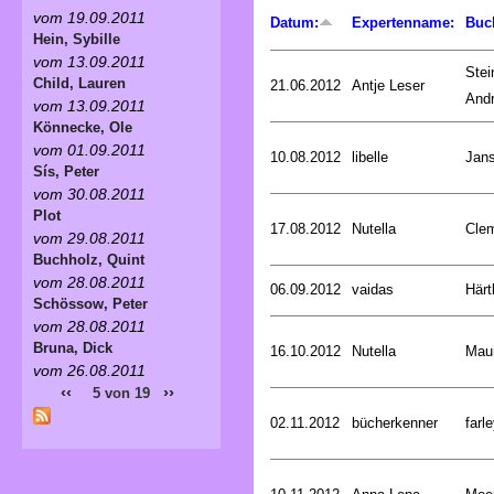
vom 19.09.2011
Datum:
Expertenname:
Buc
Hein, Sybille
vom 13.09.2011
Stei
Child, Lauren
21.06.2012
Antje Leser
And
vom 13.09.2011
Könnecke, Ole
vom 01.09.2011
10.08.2012
libelle
Jan
Sís, Peter
vom 30.08.2011
Plot
17.08.2012
Nutella
Cle
vom 29.08.2011
Buchholz, Quint
vom 28.08.2011
06.09.2012
vaidas
Härt
Schössow, Peter
vom 28.08.2011
Bruna, Dick
16.10.2012
Nutella
Mau
vom 26.08.2011
‹‹
››
5 von 19
02.11.2012
bücherkenner
farle