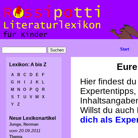
Start
Eure
Lexikon: A bis Z
A
B
C
D
E
F
Hier findest d
G
H
I
J
K
L
Expertentipps,
M
N
O
P
Q
R
S
T
U
V
W
X
Inhaltsangabe
Y
Z
Willst du auch
dich als Expe
Neue Lexikonartikel
Junge, Norman
vom 20.09.2011
Thema