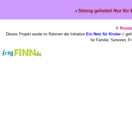
Streng geheim! Nur für
©
R
o
ssi
Dieses Projekt wurde im Rahmen der Initiative
Ein Netz für Kinder
gefö
für Familie, Senioren, 