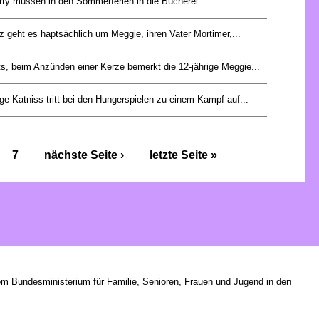
ty müssen in den Sommerferien in die Bücherei....
z geht es haptsächlich um Meggie, ihren Vater Mortimer,...
s, beim Anzünden einer Kerze bemerkt die 12-jährige Meggie...
ge Katniss tritt bei den Hungerspielen zu einem Kampf auf...
7
nächste Seite ›
letzte Seite »
om Bundesministerium für Familie, Senioren, Frauen und Jugend in den