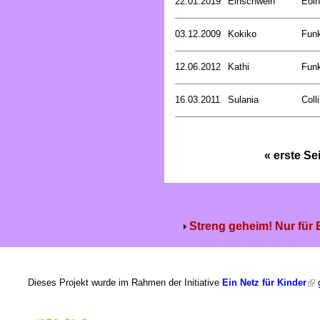
22.01.2019
Einschwein
Eoin
03.12.2009
Kokiko
Funk
12.06.2012
Kathi
Funk
16.03.2011
Sulania
Coll
« erste Se
Streng geheim! Nur für
Dieses Projekt wurde im Rahmen der Initiative
Ein Netz für Kinder
g