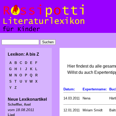
Lexikon: A bis Z
A
B
C
D
E
F
Hier findest du alle gesa
G
H
I
J
K
L
Willst du auch Expertent
M
N
O
P
Q
R
S
T
U
V
W
X
Y
Z
Datum:
Expertenname:
Buc
14.03.2011
Nena
Härt
Neue Lexikonartikel
Scheffler, Axel
vom 18.08.2011
12.01.2011
Miriam Smidt
Balt
Lied