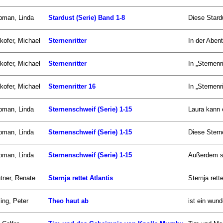
pman, Linda
Stardust (Serie) Band 1-8
Diese Stard
kofer, Michael
Sternenritter
In der Abent
kofer, Michael
Sternenritter
In „Sternenr
kofer, Michael
Sternenritter 16
In „Sternenr
pman, Linda
Sternenschweif (Serie) 1-15
Laura kann 
pman, Linda
Sternenschweif (Serie) 1-15
Diese Stern
pman, Linda
Sternenschweif (Serie) 1-15
Außerdem si
tner, Renate
Sternja rettet Atlantis
Sternja rett
ling, Peter
Theo haut ab
ist ein wun