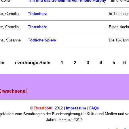
 Colfer
Tim und das Geheimnis von Knolle Murphy
Tim und Mar
e, Cornelia
Tintenherz
In Tintenher
e, Cornelia
Tintenherz
Eines Nacht
ins, Suzanne
Tödliche Spiele
Die 16-Jähri
ite
‹ vorherige Seite
1
2
3
4
5
6
 Erwachsene!
©
R
o
ssi
p
o
tti
2012 |
Impressum
|
FAQs
efördert vom Beauftragten der Bundesregierung für Kultur und Medien und v
Jahren 2008 bis 2012: