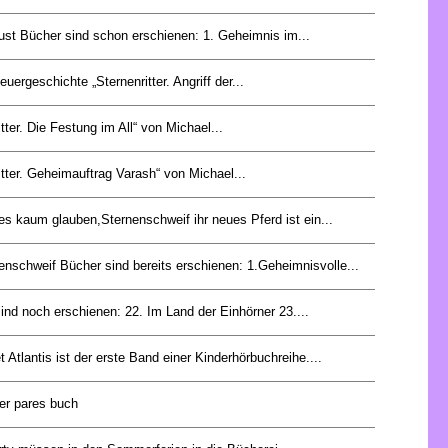
ust Bücher sind schon erschienen: 1. Geheimnis im...
euergeschichte „Sternenritter. Angriff der...
itter. Die Festung im All“ von Michael...
itter. Geheimauftrag Varash“ von Michael...
es kaum glauben,Sternenschweif ihr neues Pferd ist ein...
enschweif Bücher sind bereits erschienen: 1.Geheimnisvolle...
nd noch erschienen: 22. Im Land der Einhörner 23....
et Atlantis ist der erste Band einer Kinderhörbuchreihe....
der pares buch