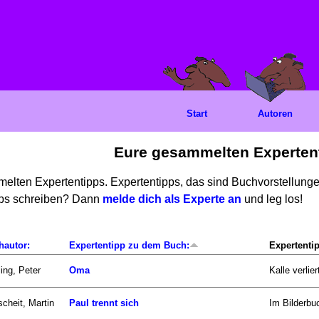
Start
Autoren
Eure gesammelten Experten
mmelten Expertentipps. Expertentipps, das sind Buchvorstellun
ipps schreiben? Dann
melde dich als Experte an
und leg los!
hautor:
Expertentipp zu dem Buch:
Expertenti
ling, Peter
Oma
Kalle verlie
scheit, Martin
Paul trennt sich
Im Bilderbuc