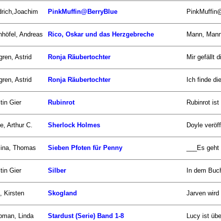
drich,Joachim
PinkMuffin@BerryBlue
PinkMuffin@
nhöfel, Andreas
Rico, Oskar und das Herzgebreche
Mann, Mann,
gren, Astrid
Ronja Räubertochter
Mir gefällt 
gren, Astrid
Ronja Räubertochter
Ich finde di
tin Gier
Rubinrot
Rubinrot ist
e, Arthur C.
Sherlock Holmes
Doyle veröff
zina, Thomas
Sieben Pfoten für Penny
___Es geht u
tin Gier
Silber
In dem Buch
, Kirsten
Skogland
Jarven wird 
pman, Linda
Stardust (Serie) Band 1-8
Lucy ist übe