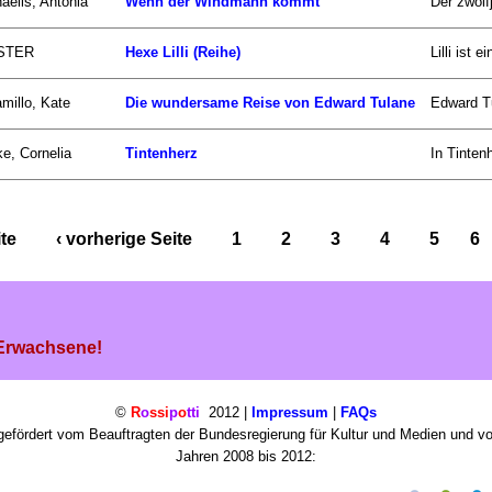
aelis, Antonia
Wenn der Windmann kommt
Der zwölf
STER
Hexe Lilli (Reihe)
Lilli ist
millo, Kate
Die wundersame Reise von Edward Tulane
Edward Tu
e, Cornelia
Tintenherz
In Tinten
ite
‹ vorherige Seite
1
2
3
4
5
6
 Erwachsene!
©
R
o
ssi
p
o
tti
2012 |
Impressum
|
FAQs
efördert vom Beauftragten der Bundesregierung für Kultur und Medien und v
Jahren 2008 bis 2012: