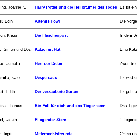
ing, Joanne K.
Harry Potter und die Heiligtümer des Todes
Es ist ei
er, Eoin
Artemis Fowl
Die Vorge
on, Klaus
Die Flaschenpost
In dem Bu
, Simon und Desi
Katze mit Hut
Eine Katz
e, Cornelia
Herr der Diebe
Zwei Brüd
millo, Kate
Despereaux
Es wird e
it, Edith
Der verzauberte Garten
Es geht u
zina, Thomas
Ein Fall für dich und das Tieger-team
Das Tiger
el, Ursula
Fliegender Stern
"Fliegend
, Ingrit
Mitternachtsfreunde
Celina un