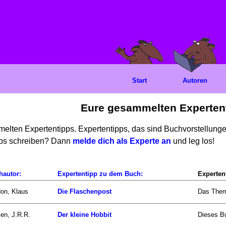
Start
Autoren
Eure gesammelten Experten
mmelten Expertentipps. Expertentipps, das sind Buchvorstellun
ipps schreiben? Dann
melde dich als Experte an
und leg los!
hautor:
Expertentipp zu dem Buch:
Experten
on, Klaus
Die Flaschenpost
Das Thema
ien, J.R.R.
Der kleine Hobbit
Dieses Bu