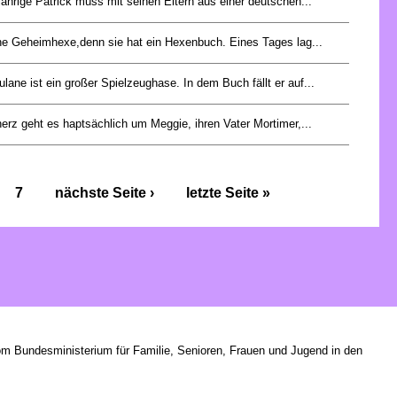
jährige Patrick muss mit seinen Eltern aus einer deutschen...
 eine Geheimhexe,denn sie hat ein Hexenbuch. Eines Tages lag...
lane ist ein großer Spielzeughase. In dem Buch fällt er auf...
herz geht es haptsächlich um Meggie, ihren Vater Mortimer,...
7
nächste Seite ›
letzte Seite »
om Bundesministerium für Familie, Senioren, Frauen und Jugend in den