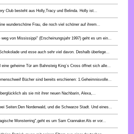
ry Club besteht aus Holly,Tracy und Belinda. Holly ist...
eine wunderschöne Frau, die noch viel schöner auf ihrem...
 weg von Mississippi" (Erscheinungsjahr 1997) geht es um ein...
 Schokolade und esse auch sehr viel davon. Deshalb überlege...
 eine geheime Tür am Bahnsteig King´s Cross öffnet sich alle...
rnenschweif Bücher sind bereits erschienen: 1.Geheimnisvolle...
überglücklich als sie mit ihrer neuen Nachbarin, Alexa,...
wei Seiten:Den Norderwald, und die Schwarze Stadt. Und eines...
agische Monsterring",geht es um Sam Crannaker.Als er vor...