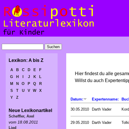
Lexikon: A bis Z
A
B
C
D
E
F
Hier findest du alle gesa
G
H
I
J
K
L
Willst du auch Expertent
M
N
O
P
Q
R
S
T
U
V
W
X
Y
Z
Datum:
Expertenname:
Buc
30.05.2010
Darth Vader
Kord
Neue Lexikonartikel
Scheffler, Axel
vom 18.08.2011
29.05.2010
Darth Vader
Tolk
Lied