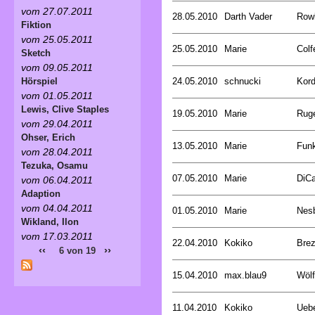
vom 27.07.2011
28.05.2010
Darth Vader
Rowl
Fiktion
vom 25.05.2011
25.05.2010
Marie
Colf
Sketch
vom 09.05.2011
24.05.2010
schnucki
Kord
Hörspiel
vom 01.05.2011
Lewis, Clive Staples
19.05.2010
Marie
Ruge
vom 29.04.2011
Ohser, Erich
13.05.2010
Marie
Funk
vom 28.04.2011
Tezuka, Osamu
07.05.2010
Marie
DiCa
vom 06.04.2011
Adaption
vom 04.04.2011
01.05.2010
Marie
Nesb
Wikland, Ilon
vom 17.03.2011
22.04.2010
Kokiko
Bre
‹‹
››
6 von 19
15.04.2010
max.blau9
Wölf
11.04.2010
Kokiko
Uebe