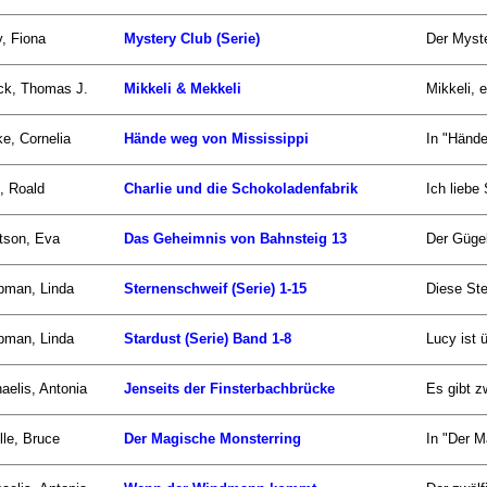
y, Fiona
Mystery Club (Serie)
Der Myste
ck, Thomas J.
Mikkeli & Mekkeli
Mikkeli, 
e, Cornelia
Hände weg von Mississippi
In "Hände
, Roald
Charlie und die Schokoladenfabrik
Ich liebe
tson, Eva
Das Geheimnis von Bahnsteig 13
Der Gügel
pman, Linda
Sternenschweif (Serie) 1-15
Diese Ste
pman, Linda
Stardust (Serie) Band 1-8
Lucy ist 
aelis, Antonia
Jenseits der Finsterbachbrücke
Es gibt z
lle, Bruce
Der Magische Monsterring
In "Der M