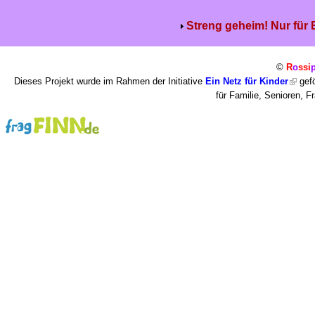
Streng geheim! Nur für
©
R
o
ssi
Dieses Projekt wurde im Rahmen der Initiative
Ein Netz für Kinder
gefö
für Familie, Senioren, 