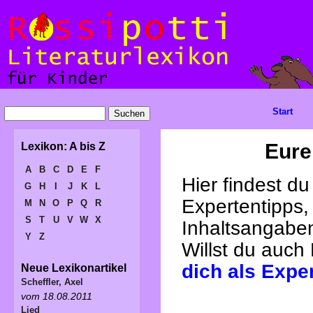
Start
Eure
Lexikon: A bis Z
A
B
C
D
E
F
Hier findest d
G
H
I
J
K
L
Expertentipps,
M
N
O
P
Q
R
S
T
U
V
W
X
Inhaltsangabe
Y
Z
Willst du auch
dich als Expe
Neue Lexikonartikel
Scheffler, Axel
vom 18.08.2011
Lied