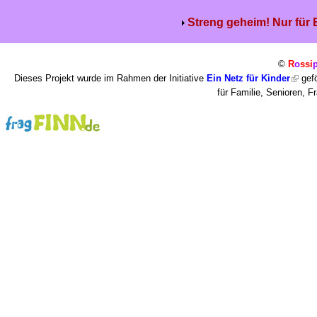
Streng geheim! Nur für
©
R
o
ssi
Dieses Projekt wurde im Rahmen der Initiative
Ein Netz für Kinder
gefö
für Familie, Senioren, 