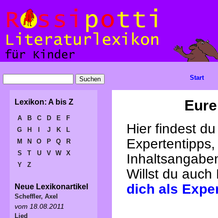
Start
Eure
Lexikon: A bis Z
A
B
C
D
E
F
Hier findest d
G
H
I
J
K
L
Expertentipps,
M
N
O
P
Q
R
S
T
U
V
W
X
Inhaltsangabe
Y
Z
Willst du auch
dich als Expe
Neue Lexikonartikel
Scheffler, Axel
vom 18.08.2011
Lied