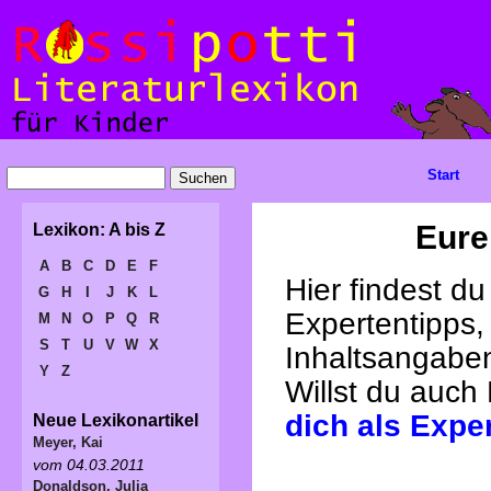
Start
Eure
Lexikon: A bis Z
A
B
C
D
E
F
Hier findest d
G
H
I
J
K
L
Expertentipps,
M
N
O
P
Q
R
S
T
U
V
W
X
Inhaltsangabe
Y
Z
Willst du auch
dich als Expe
Neue Lexikonartikel
Meyer, Kai
vom 04.03.2011
Donaldson, Julia