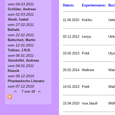
vom 04.03.2011
Datum:
Expertenname:
Buc
Schlüter, Andreas
vom 02.03.2011
Abedi, Isabel
11.04.2010
Kokiko
Uebe
vom 27.02.2011
Ballade
vom 22.02.2011
03.12.2012
Lenya
Ulri
Baltscheit, Martin
vom 12.01.2011
Tolkien, J.R.R.
10.02.2013
Poldi
Uly
vom 06.01.2011
Steinhöfel, Andreas
vom 04.01.2011
20.02.2014
Walküre
Wald
Klassik
vom 09.12.2010
Phantastische Literatur
vom 07.12.2010
14.01.2013
Poldi
Walt
‹‹
››
7 von 19
15.04.2010
max.blau9
Wölf