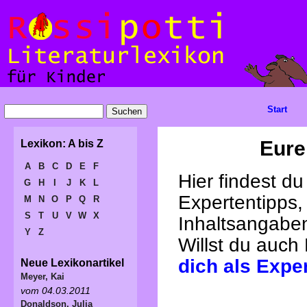
Start
Eure
Lexikon: A bis Z
A
B
C
D
E
F
Hier findest d
G
H
I
J
K
L
Expertentipps,
M
N
O
P
Q
R
S
T
U
V
W
X
Inhaltsangabe
Y
Z
Willst du auch
dich als Expe
Neue Lexikonartikel
Meyer, Kai
vom 04.03.2011
Donaldson, Julia