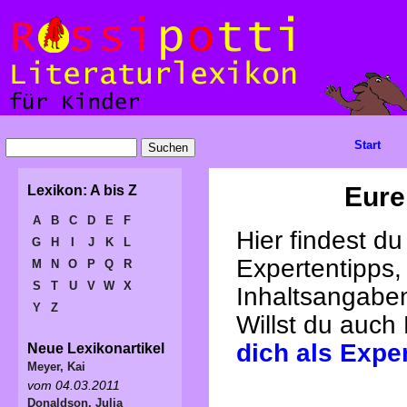
Start
Eure
Lexikon: A bis Z
A
B
C
D
E
F
Hier findest d
G
H
I
J
K
L
Expertentipps,
M
N
O
P
Q
R
S
T
U
V
W
X
Inhaltsangabe
Y
Z
Willst du auch
dich als Expe
Neue Lexikonartikel
Meyer, Kai
vom 04.03.2011
Donaldson, Julia