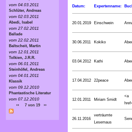
vom 04.03.2011
Datum:
Expertenname:
Buc
Schlüter, Andreas
vom 02.03.2011
Abedi, Isabel
20.01.2019
Einschwein
Ann
vom 27.02.2011
Ballade
vom 22.02.2011
30.06.2011
Kokiko
Abed
Baltscheit, Martin
vom 12.01.2011
Tolkien, J.R.R.
03.04.2012
Kathi
Abed
vom 06.01.2011
Steinhöfel, Andreas
vom 04.01.2011
17.04.2012
22peace
Abed
Klassik
vom 09.12.2010
Phantastische Literatur
<a
vom 07.12.2010
12.01.2011
Miriam Smidt
href=
‹‹
››
7 von 19
verträumte
26.11.2016
Sen
Lesemaus