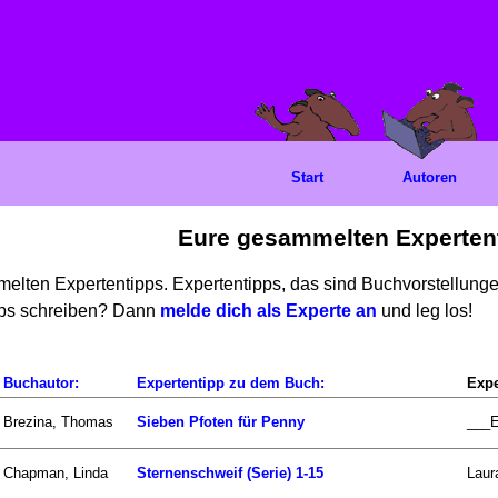
Start
Autoren
Eure gesammelten Experten
mmelten Expertentipps. Expertentipps, das sind Buchvorstellun
ipps schreiben? Dann
melde dich als Experte an
und leg los!
Buchautor:
Expertentipp zu dem Buch:
Expe
Brezina, Thomas
Sieben Pfoten für Penny
___E
Chapman, Linda
Sternenschweif (Serie) 1-15
Laur