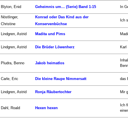
Blyton, Enid
Geheimnis um… (Serie) Band 1-15
In G
Nöstlinger,
Konrad oder Das Kind aus der
Ich 
Christine
Konservenbüchse
Lindgren, Astrid
Madita und Pims
Madi
Lindgren, Astrid
Die Brüder Löwenherz
Karl
Inha
Pludra, Benno
Jakob heimatlos
Benn
Carle, Eric
Die kleine Raupe Nimmersatt
das 
Lindgren, Astrid
Ronja Räubertochter
Mir 
Ich 
Dahl, Roald
Hexen hexen
einen