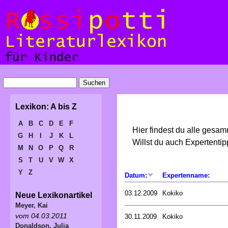
Lexikon: A bis Z
A
B
C
D
E
F
Hier findest du alle gesa
G
H
I
J
K
L
Willst du auch Expertent
M
N
O
P
Q
R
S
T
U
V
W
X
Y
Z
Datum:
Expertenname:
03.12.2009
Kokiko
Neue Lexikonartikel
Meyer, Kai
vom 04.03.2011
30.11.2009
Kokiko
Donaldson, Julia