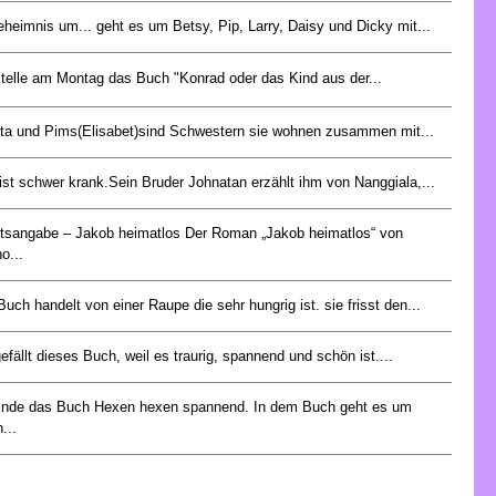
eheimnis um... geht es um Betsy, Pip, Larry, Daisy und Dicky mit...
stelle am Montag das Buch "Konrad oder das Kind aus der...
ta und Pims(Elisabet)sind Schwestern sie wohnen zusammen mit...
 ist schwer krank.Sein Bruder Johnatan erzählt ihm von Nanggiala,...
ltsangabe – Jakob heimatlos Der Roman „Jakob heimatlos“ von
o...
Buch handelt von einer Raupe die sehr hungrig ist. sie frisst den...
gefällt dieses Buch, weil es traurig, spannend und schön ist....
finde das Buch Hexen hexen spannend. In dem Buch geht es um
...