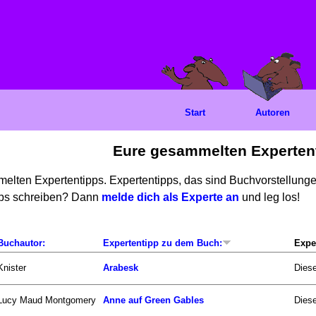
Start
Autoren
Eure gesammelten Experten
mmelten Expertentipps. Expertentipps, das sind Buchvorstellun
ipps schreiben? Dann
melde dich als Experte an
und leg los!
Buchautor:
Expertentipp zu dem Buch:
Expe
Knister
Arabesk
Diese
Lucy Maud Montgomery
Anne auf Green Gables
Dies