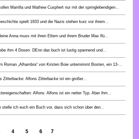
ollen Marrilla und Mathew Cusphert nur mit der springlebendigen...
eschichte spielt 1933 und die Nazis stehen kurz vor ihrem...
leine Anna muss mit ihren Eltern und ihrem Bruder Max flü...
ebe ihm 4 Dosen. DEnn das buch ist lustig spannend und...
m Roman „Alhambra“ von Kirsten Boie unternimmt Bosten, ein 13-...
s Zitterbacke: Alfons Zitterbacke ist ein großer...
tereigenschaften: Alfons: Alfons ist ein netter Typ. Aber ihm...
 stelle ich euch ein Buch vor, dass sich schon über den...
3
4
5
6
7