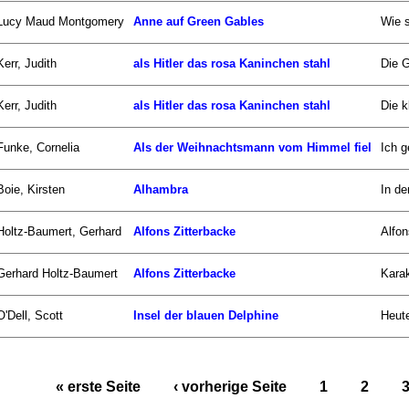
Lucy Maud Montgomery
Anne auf Green Gables
Wie s
Kerr, Judith
als Hitler das rosa Kaninchen stahl
Die G
Kerr, Judith
als Hitler das rosa Kaninchen stahl
Die k
Funke, Cornelia
Als der Weihnachtsmann vom Himmel fiel
Ich g
Boie, Kirsten
Alhambra
In de
Holtz-Baumert, Gerhard
Alfons Zitterbacke
Alfon
Gerhard Holtz-Baumert
Alfons Zitterbacke
Karak
O'Dell, Scott
Insel der blauen Delphine
Heute
« erste Seite
‹ vorherige Seite
1
2