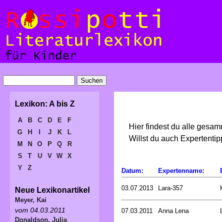
Lexikon: A bis Z
A
B
C
D
E
F
Hier findest du alle gesa
G
H
I
J
K
L
Willst du auch Expertent
M
N
O
P
Q
R
S
T
U
V
W
X
Y
Z
Datum:
Expertenname:
03.07.2013
Lara-357
Neue Lexikonartikel
Meyer, Kai
vom 04.03.2011
07.03.2011
Anna Lena
Donaldson, Julia