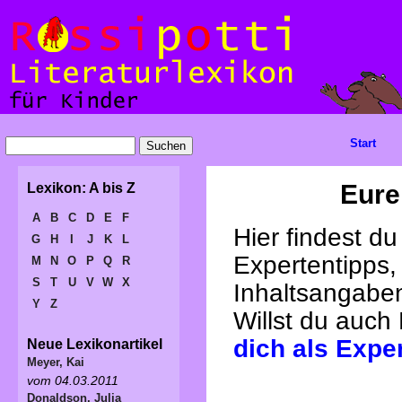
Start
Eure
Lexikon: A bis Z
A
B
C
D
E
F
Hier findest d
G
H
I
J
K
L
Expertentipps,
M
N
O
P
Q
R
S
T
U
V
W
X
Inhaltsangabe
Y
Z
Willst du auch
dich als Expe
Neue Lexikonartikel
Meyer, Kai
vom 04.03.2011
Donaldson, Julia