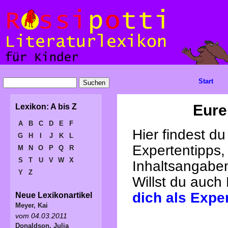
Start
Eure
Lexikon: A bis Z
A
B
C
D
E
F
Hier findest d
G
H
I
J
K
L
Expertentipps,
M
N
O
P
Q
R
S
T
U
V
W
X
Inhaltsangabe
Y
Z
Willst du auch
dich als Expe
Neue Lexikonartikel
Meyer, Kai
vom 04.03.2011
Donaldson, Julia