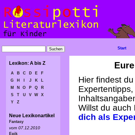
Start
Eure
Lexikon: A bis Z
A
B
C
D
E
F
Hier findest d
G
H
I
J
K
L
Expertentipps,
M
N
O
P
Q
R
S
T
U
V
W
X
Inhaltsangabe
Y
Z
Willst du auch
dich als Expe
Neue Lexikonartikel
Fantasy
vom 07.12.2010
Epik