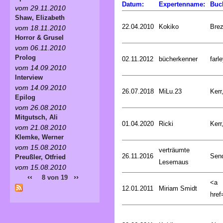
Datum:
Expertenname:
Buc
vom 29.11.2010
Shaw, Elizabeth
22.04.2010
Kokiko
Bre
vom 18.11.2010
Horror & Grusel
vom 06.11.2010
Prolog
02.11.2012
bücherkenner
farle
vom 14.09.2010
Interview
vom 14.09.2010
26.07.2018
MiLu.23
Kerr
Epilog
vom 26.08.2010
Mitgutsch, Ali
01.04.2020
Ricki
Kerr
vom 21.08.2010
Klemke, Werner
vom 15.08.2010
verträumte
26.11.2016
Sen
Preußler, Otfried
Lesemaus
vom 15.08.2010
‹‹
››
8 von 19
<a
12.01.2011
Miriam Smidt
href=