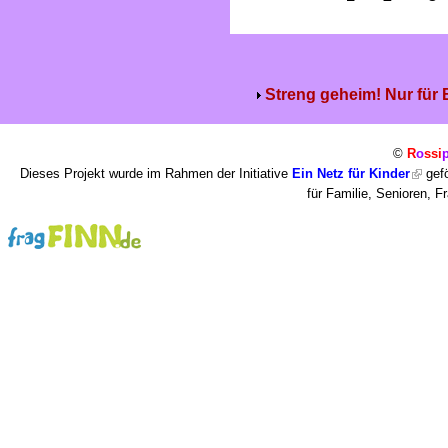
Streng geheim! Nur für
©
R
o
ssi
Dieses Projekt wurde im Rahmen der Initiative
Ein Netz für Kinder
gefö
für Familie, Senioren, 