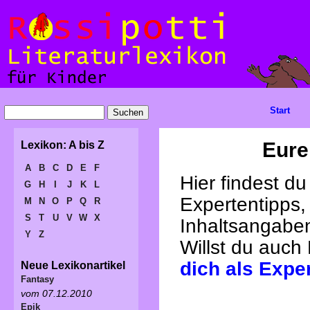
Start
Eure
Lexikon: A bis Z
A
B
C
D
E
F
Hier findest d
G
H
I
J
K
L
Expertentipps,
M
N
O
P
Q
R
S
T
U
V
W
X
Inhaltsangabe
Y
Z
Willst du auch
dich als Expe
Neue Lexikonartikel
Fantasy
vom 07.12.2010
Epik