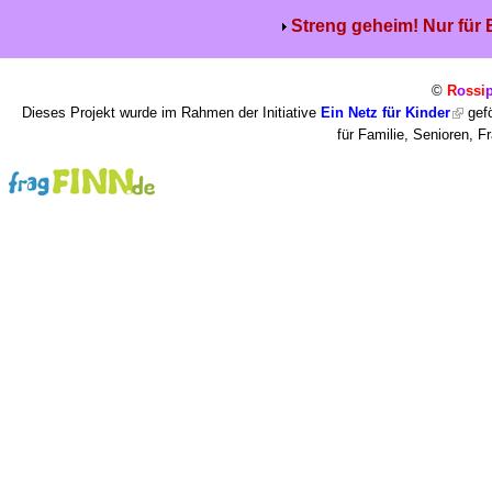
Streng geheim! Nur für
©
R
o
ssi
Dieses Projekt wurde im Rahmen der Initiative
Ein Netz für Kinder
gefö
für Familie, Senioren, 