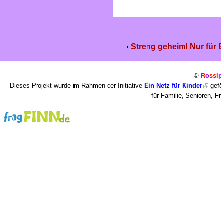
Streng geheim! Nur für
©
R
o
ssi
Dieses Projekt wurde im Rahmen der Initiative
Ein Netz für Kinder
gefö
für Familie, Senioren, 