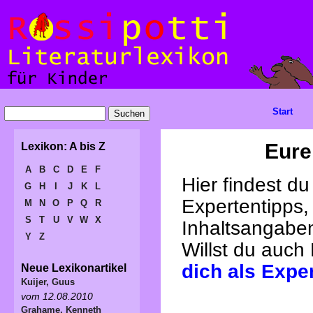
Start
Eure
Lexikon: A bis Z
A
B
C
D
E
F
Hier findest d
G
H
I
J
K
L
Expertentipps,
M
N
O
P
Q
R
S
T
U
V
W
X
Inhaltsangabe
Y
Z
Willst du auch
dich als Expe
Neue Lexikonartikel
Kuijer, Guus
vom 12.08.2010
Grahame, Kenneth