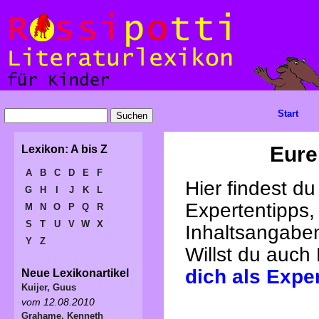
Start
Eure
Lexikon: A bis Z
A
B
C
D
E
F
Hier findest d
G
H
I
J
K
L
Expertentipps,
M
N
O
P
Q
R
S
T
U
V
W
X
Inhaltsangabe
Y
Z
Willst du auch
dich als Expe
Neue Lexikonartikel
Kuijer, Guus
vom 12.08.2010
Grahame, Kenneth