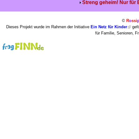
Streng geheim! Nur für
©
R
o
ssi
Dieses Projekt wurde im Rahmen der Initiative
Ein Netz für Kinder
gefö
für Familie, Senioren, 