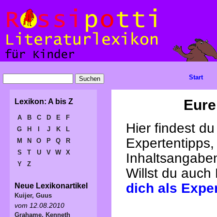
Start
Eure
Lexikon: A bis Z
A
B
C
D
E
F
Hier findest d
G
H
I
J
K
L
Expertentipps,
M
N
O
P
Q
R
S
T
U
V
W
X
Inhaltsangabe
Y
Z
Willst du auch
dich als Expe
Neue Lexikonartikel
Kuijer, Guus
vom 12.08.2010
Grahame, Kenneth