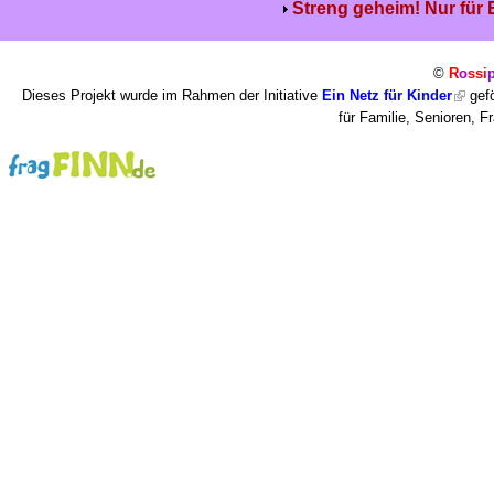
Streng geheim! Nur für
©
R
o
ssi
Dieses Projekt wurde im Rahmen der Initiative
Ein Netz für Kinder
gefö
für Familie, Senioren, 