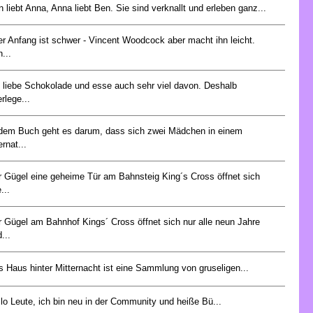
 liebt Anna, Anna liebt Ben. Sie sind verknallt und erleben ganz...
er Anfang ist schwer - Vincent Woodcock aber macht ihn leicht.
...
h liebe Schokolade und esse auch sehr viel davon. Deshalb
rlege...
 dem Buch geht es darum, dass sich zwei Mädchen in einem
ernat...
r Gügel eine geheime Tür am Bahnsteig King´s Cross öffnet sich
e...
 Gügel am Bahnhof Kings´ Cross öffnet sich nur alle neun Jahre
...
 Haus hinter Mitternacht ist eine Sammlung von gruseligen...
lo Leute, ich bin neu in der Community und heiße Bü...