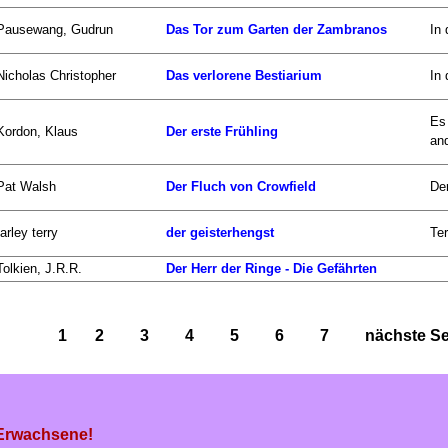
Pausewang, Gudrun
Das Tor zum Garten der Zambranos
In
Nicholas Christopher
Das verlorene Bestiarium
In 
Es 
Kordon, Klaus
Der erste Frühling
and
Pat Walsh
Der Fluch von Crowfield
Der
farley terry
der geisterhengst
Ter
Tolkien, J.R.R.
Der Herr der Ringe - Die Gefährten
1
2
3
4
5
6
7
nächste Sei
 Erwachsene!