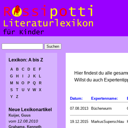
Lexikon: A bis Z
A
B
C
D
E
F
Hier findest du alle gesa
G
H
I
J
K
L
Willst du auch Expertent
M
N
O
P
Q
R
S
T
U
V
W
X
Y
Z
Datum:
Expertenname:
07.08.2013
Bücherwurm
Neue Lexikonartikel
Kuijer, Guus
vom 12.08.2010
19.12.2015
MarkusSuperschlau
Grahame, Kenneth