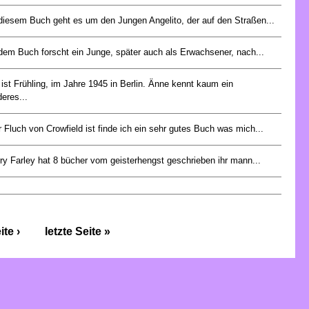
 diesem Buch geht es um den Jungen Angelito, der auf den Straßen...
dem Buch forscht ein Junge, später auch als Erwachsener, nach...
ist Frühling, im Jahre 1945 in Berlin. Änne kennt kaum ein
eres...
 Fluch von Crowfield ist finde ich ein sehr gutes Buch was mich...
ry Farley hat 8 bücher vom geisterhengst geschrieben ihr mann...
te ›
letzte Seite »