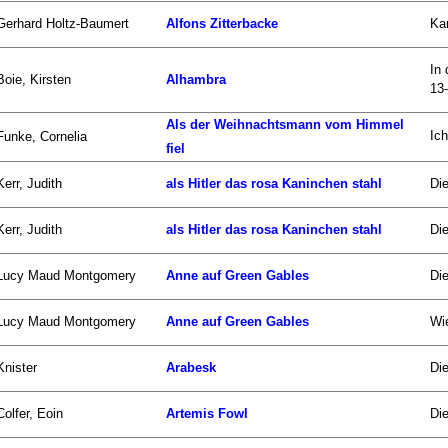
Gerhard Holtz-Baumert
Alfons Zitterbacke
Kar
In
Boie, Kirsten
Alhambra
13-
Als der Weihnachtsmann vom Himmel
Ic
Funke, Cornelia
fiel
Kerr, Judith
als Hitler das rosa Kaninchen stahl
Die
Kerr, Judith
als Hitler das rosa Kaninchen stahl
Die
Lucy Maud Montgomery
Anne auf Green Gables
Di
Lucy Maud Montgomery
Anne auf Green Gables
Wie
Knister
Arabesk
Die
Colfer, Eoin
Artemis Fowl
Die