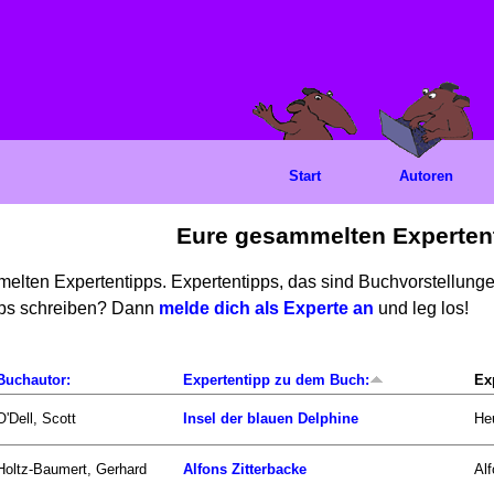
Start
Autoren
Eure gesammelten Experten
mmelten Expertentipps. Expertentipps, das sind Buchvorstellun
ipps schreiben? Dann
melde dich als Experte an
und leg los!
Buchautor:
Expertentipp zu dem Buch:
Ex
O'Dell, Scott
Insel der blauen Delphine
Heu
Holtz-Baumert, Gerhard
Alfons Zitterbacke
Alf