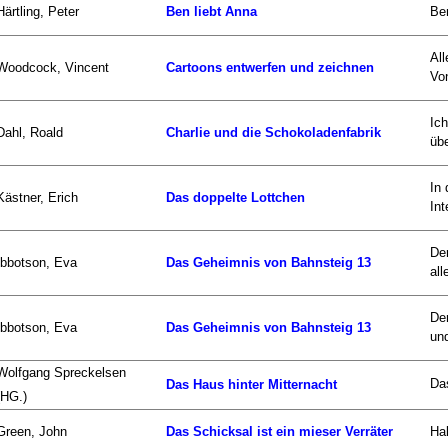
Härtling, Peter
Ben liebt Anna
Ben
All
Woodcock, Vincent
Cartoons entwerfen und zeichnen
Von
Ic
Dahl, Roald
Charlie und die Schokoladenfabrik
übe
In
Kästner, Erich
Das doppelte Lottchen
Int
De
Ibbotson, Eva
Das Geheimnis von Bahnsteig 13
all
Der
Ibbotson, Eva
Das Geheimnis von Bahnsteig 13
und
Wolfgang Spreckelsen
Das
Das Haus hinter Mitternacht
(HG.)
Green, John
Das Schicksal ist ein mieser Verräter
Hal