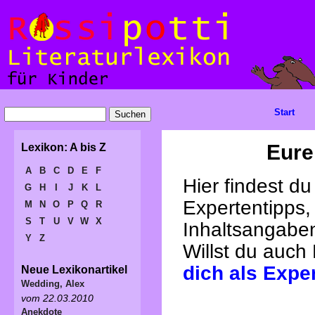
Start
Eure
Lexikon: A bis Z
A
B
C
D
E
F
Hier findest d
G
H
I
J
K
L
Expertentipps,
M
N
O
P
Q
R
S
T
U
V
W
X
Inhaltsangabe
Y
Z
Willst du auch
dich als Expe
Neue Lexikonartikel
Wedding, Alex
vom 22.03.2010
Anekdote