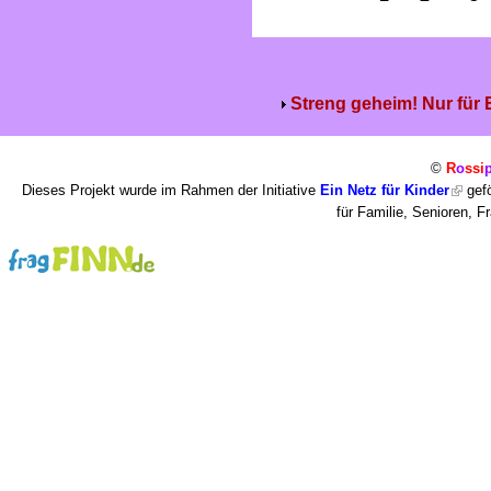
Streng geheim! Nur für
©
R
o
ssi
Dieses Projekt wurde im Rahmen der Initiative
Ein Netz für Kinder
gefö
für Familie, Senioren, 