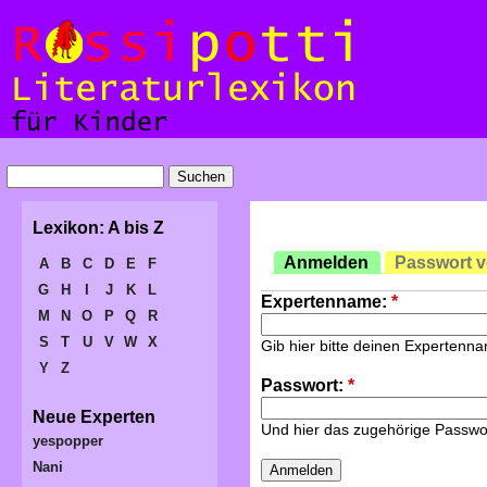
Lexikon: A bis Z
Anmelden
Passwort 
A
B
C
D
E
F
G
H
I
J
K
L
Expertenname:
*
M
N
O
P
Q
R
S
T
U
V
W
X
Gib hier bitte deinen Expertenn
Y
Z
Passwort:
*
Neue Experten
Und hier das zugehörige Passwo
yespopper
Nani