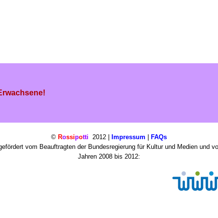
 Erwachsene!
©
R
o
ssi
p
o
tti
2012 |
Impressum
|
FAQs
efördert vom Beauftragten der Bundesregierung für Kultur und Medien und v
Jahren 2008 bis 2012: