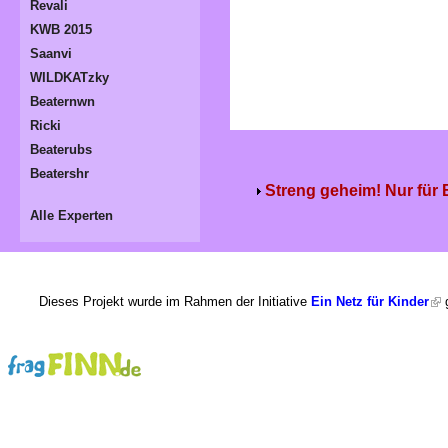
Revali
KWB 2015
Saanvi
WILDKATzky
Beaternwn
Ricki
Beaterubs
Beatershr
Streng geheim! Nur für
Alle Experten
Dieses Projekt wurde im Rahmen der Initiative
Ein Netz für Kinder
g