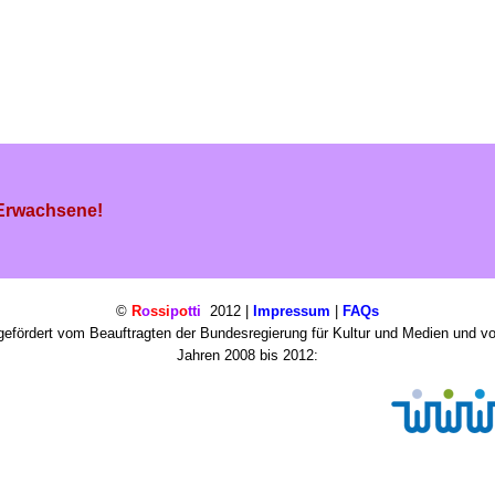
 Erwachsene!
©
R
o
ssi
p
o
tti
2012 |
Impressum
|
FAQs
efördert vom Beauftragten der Bundesregierung für Kultur und Medien und v
Jahren 2008 bis 2012: