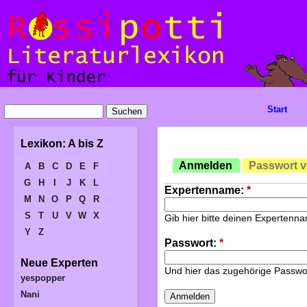
Start
Lexikon: A bis Z
Anmelden
Passwort 
A
B
C
D
E
F
G
H
I
J
K
L
Expertenname:
*
M
N
O
P
Q
R
S
T
U
V
W
X
Gib hier bitte deinen Expertenn
Y
Z
Passwort:
*
Neue Experten
Und hier das zugehörige Passwo
yespopper
Nani