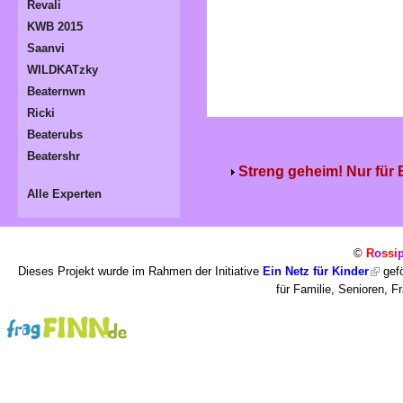
Revali
KWB 2015
Saanvi
WILDKATzky
Beaternwn
Ricki
Beaterubs
Beatershr
Streng geheim! Nur für
Alle Experten
©
R
o
ssi
Dieses Projekt wurde im Rahmen der Initiative
Ein Netz für Kinder
gefö
für Familie, Senioren, 