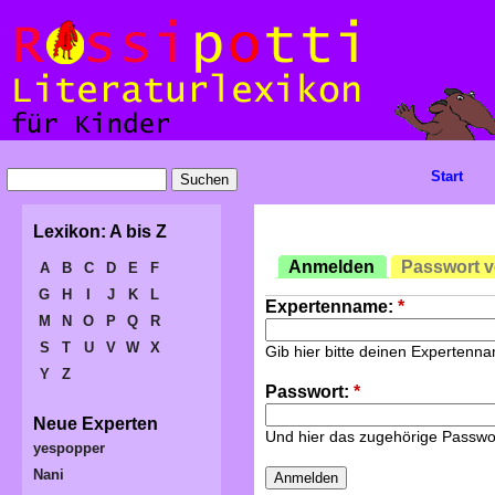
Start
Lexikon: A bis Z
Anmelden
Passwort 
A
B
C
D
E
F
G
H
I
J
K
L
Expertenname:
*
M
N
O
P
Q
R
S
T
U
V
W
X
Gib hier bitte deinen Expertenn
Y
Z
Passwort:
*
Neue Experten
Und hier das zugehörige Passwo
yespopper
Nani