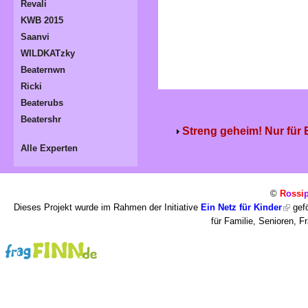
Revali
KWB 2015
Saanvi
WILDKATzky
Beaternwn
Ricki
Beaterubs
Beatershr
Streng geheim! Nur für
Alle Experten
©
R
o
ssi
Dieses Projekt wurde im Rahmen der Initiative
Ein Netz für Kinder
gefö
für Familie, Senioren, 