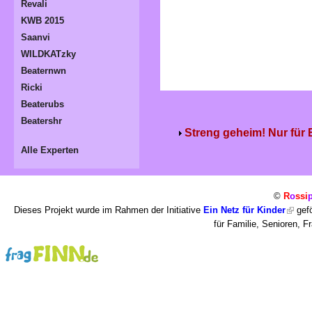
Revali
KWB 2015
Saanvi
WILDKATzky
Beaternwn
Ricki
Beaterubs
Beatershr
Streng geheim! Nur für
Alle Experten
©
R
o
ssi
Dieses Projekt wurde im Rahmen der Initiative
Ein Netz für Kinder
gefö
für Familie, Senioren, 