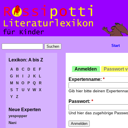
Start
Lexikon: A bis Z
Anmelden
Passwort 
A
B
C
D
E
F
G
H
I
J
K
L
Expertenname:
*
M
N
O
P
Q
R
S
T
U
V
W
X
Gib hier bitte deinen Expertenn
Y
Z
Passwort:
*
Neue Experten
Und hier das zugehörige Passwo
yespopper
Nani