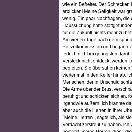
wie ein Befreiter. Der Schrecken 
erblicken! Meine Seligkeit war g
wenig. Ein paar Nachfragen, die 
Haussuchung hatte stattgefunden 
für die Zukunft nichts mehr zu bef
Am vierten Tage nach dem spurl
Polizeikommission und begann vo
jedoch nicht im geringsten darübe
Versteck nicht entdeckt werden k
begleiten. Sie übersahen keinen W
viertenmal in den Keller hinab. Ic
Menschen, der in Unschuld schläf
Die Arme über der Brust verschrä
beruhigt und schickten sich an, 
irgendwie äußern! Ich brannte da
aber auch die Herren in ihrer Üb
"Meine Herren", sagte ich, als sie
Verdacht zerstreut zu haben. Ich
bemerkt, meine Herren, dies - die