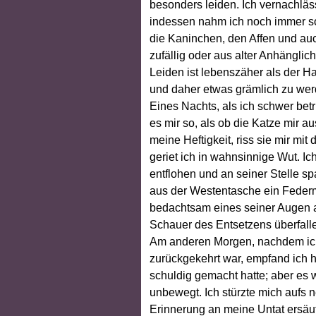
besonders leiden. Ich vernachläss
indessen nahm ich noch immer so 
die Kaninchen, den Affen und auc
zufällig oder aus alter Anhängli
Leiden ist lebenszäher als der Ha
und daher etwas grämlich zu wer
Eines Nachts, als ich schwer be
es mir so, als ob die Katze mir a
meine Heftigkeit, riss sie mir m
geriet ich in wahnsinnige Wut. Ic
entflohen und an seiner Stelle sp
aus der Westentasche ein Federme
bedachtsam eines seiner Augen a
Schauer des Entsetzens überfallen
Am anderen Morgen, nachdem ich 
zurückgekehrt war, empfand ich 
schuldig gemacht hatte; aber es 
unbewegt. Ich stürzte mich aufs
Erinnerung an meine Untat ersäuf