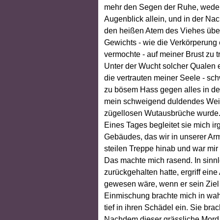
mehr den Segen der Ruhe, weder b
Augenblick allein, und in der Na
den heißen Atem des Viehes übe
Gewichts - wie die Verkörperung 
vermochte - auf meiner Brust zu t
Unter der Wucht solcher Qualen 
die vertrauten meiner Seele - s
zu bösem Hass gegen alles in de
mein schweigend duldendes Weib,
zügellosen Wutausbrüche wurde
Eines Tages begleitet sie mich i
Gebäudes, das wir in unserer Arm
steilen Treppe hinab und war mir 
Das machte mich rasend. In sinnl
zurückgehalten hatte, ergriff eine
gewesen wäre, wenn er sein Ziel g
Einmischung brachte mich in wahr
tief in ihren Schädel ein. Sie br
Nachdem dieser grässliche Mord 