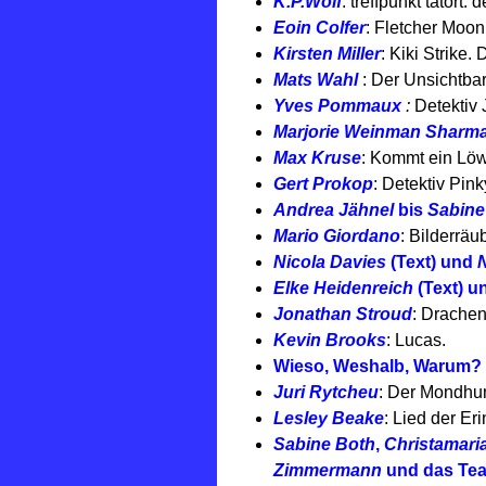
K.P.Wolf
: treffpunkt tatort:
Eoin Colfer
: Fletcher Moon
Kirsten Miller
: Kiki Strike.
Mats Wahl
: Der Unsichtbar
Yves Pommaux
:
Detektiv 
Marjorie Weinman Sharma
Max Kruse
: Kommt ein Löw
Gert Prokop
: Detektiv Pink
Andrea Jähnel
bis
Sabine 
Mario Giordano
: Bilderräu
Nicola Davies
(Text) und
N
Elke Heidenreich
(Text) u
Jonathan Stroud
: Drachen
Kevin Brooks
: Lucas.
Wieso, Weshalb, Warum?
Juri Rytcheu
: Der Mondhu
Lesley Beake
: Lied der Er
Sabine Both
,
Christamaria
Zimmermann
und das Te