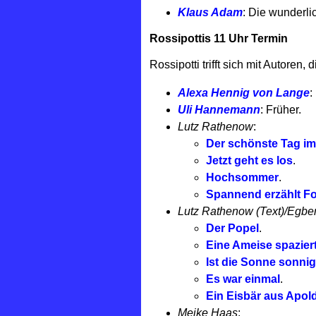
Klaus Adam
: Die wunderl
Rossipottis 11 Uhr Termin
Rossipotti trifft sich mit Autoren, 
Alexa Hennig von Lange
:
Uli Hannemann
: Früher.
Lutz Rathenow
:
Der schönste Tag im
Jetzt geht es los
.
Hochsommer
.
Spannend erzählt Fo
Lutz Rathenow (Text)/Egbert 
Der Popel
.
Eine Ameise spazier
Ist die Sonne sonnig
Es war einmal
.
Ein Eisbär aus Apol
Meike Haas
: