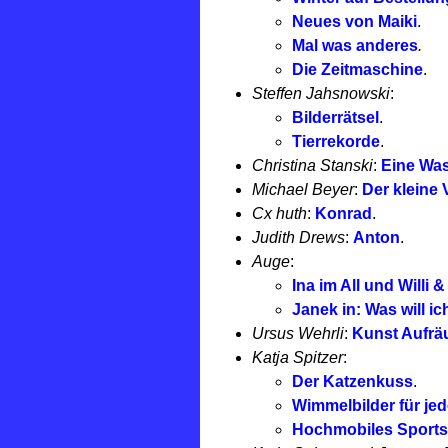
Neues von Maiki
.
Mal was anderes
.
Die Zeitmaschine
.
Steffen Jahsnowski
:
Bilderrätsel
.
Tierrekorde
.
Christina Stanski
:
Eine Wa
Michael Beyer
:
Der kleine
Cx huth
:
Konrad
.
Judith Drews
:
Anton
.
Auge
:
Ina im All und Willi 
Janek in: Was will i
Ursus Wehrli
:
Kunst Aufr
Katja Spitzer
:
Der Katzenkuss
.
Wimmelbilder für jed
Hochmobiles Sports