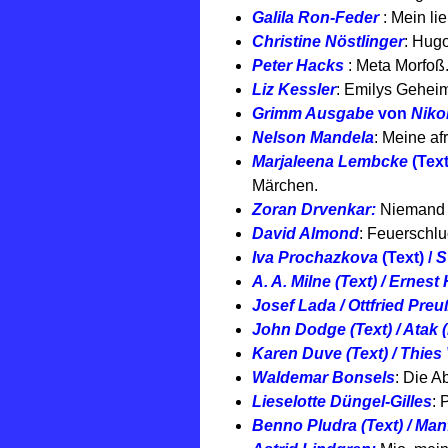
Galila Ron-Feder
: Mein li
Christine Nöstlinger
: Hugo
Peter Hacks
: Meta Morfoß
Liz Kessler
: Emilys Geheim
Grimm Ausgabe
von
Niko
Nelson Mandela
: Meine af
Marjaleena Lembcke
(Text
Märchen.
Zoran Drvenkar:
Niemand s
David Almond
: Feuerschlu
Iva Prochazkova
(Text) /
S
A. A. Milne (Text) / Ernest
Josef Lada / Ottfried Preu
John Dodge (Text) / Atak (
Karen Duve (Text) / Thies 
Waldemar Bonsels
: Die A
Lieselotte Düngel-Gilles
: 
Benno Pludra (Text) / Manf