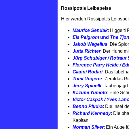
Rossipottis Leibspeise
Hier werden Rossipottis Leibspei
Maurice Sendak
: Higgelti
Els Pelgrom
und
The Tjo
Jakob Wegelius
: Die Spio
Jutta Richter
: Der Hund mi
Jürg Schubiger / Rotraut
Florence Parry Heide / E
Gianni Rodari
: Das fabelha
Tomi Ungerer
: Zeraldas Ri
Jerry Spinelli:
Taubenjagd.
Kazumi Yumoto
: Eine Sch
Victor Caspak / Yves Lanoi
Benno Pludra
: Die Insel 
Richard Kennedy
: Die ph
Kapitän.
Norman Silver
: Ein Auge f