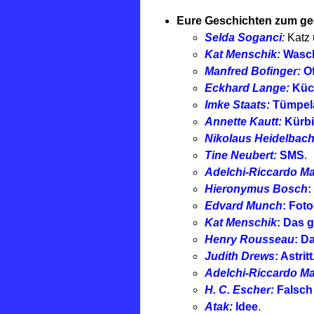
Eure Geschichten zum ge
Selda Soganci
:
Katz 
Kat Menschik:
Wasc
Manfred Bofinger:
O
Eckhard Lange:
Küc
Imke Staats:
Tümpel
Annette Kautt:
Kürbi
Nikolaus Heidelbac
Tine Neubert:
SMS
.
Adelchi-Riccardo Ma
Hieronymus Bosch
:
Edvard Munch
: Fot
Kat Menschik
: Das 
Henry Rousseau
: D
Judith Drews
: Astritt
Adelchi-Riccardo M
H. C. Escher:
Falsch
Atak:
Idee
.