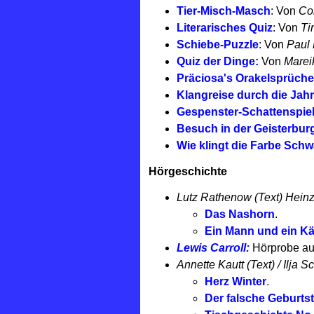
Tier-Misch-Masch
:
Von
Co
Literarisches Quiz
: Von
Ti
Schiebe-Puzzle
: Von
Paul 
Quiz der Dinge:
Von
Marei
Präciosa's Orakelsprüche
Klangreise durch die Jah
Gespenster-Schattenspiel
Besuch in der Geisterbur
Wie klingt die Farbe Schw
Hörgeschichte
Lutz Rathenow (Text) Heinz
Das Nashorn
.
Ein Mann und ein K
Lewis Carroll:
Hörprobe au
Annette Kautt (Text) / Ilja 
Herz Winter
.
Der falsche Geburts