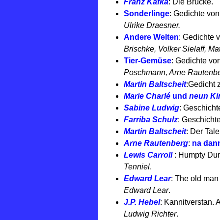
Franz Kafka
: Die Brücke.
Sonderlinge
: Gedichte vo
Ulrike Draesner.
Andere Welten
: Gedichte 
Brischke, Volker Sielaff, 
Tier-Gemüse
: Gedichte vo
Poschmann, Arne Rautenbe
Martin Baltscheit
:Gedicht z
Marie Charlé
und
neun Ki
Sabine Ludwig
: Geschichte
Farriba Schulz
: Geschichte
Martin Baltscheit
: Der Tal
Arne Rautenberg
:
na dann
Lewis Carroll
: Humpty Dump
Tenniel
.
Edward Lear
: The old man 
Edward Lear
.
J.P. Hebel
: Kannitverstan. 
Ludwig Richter
.