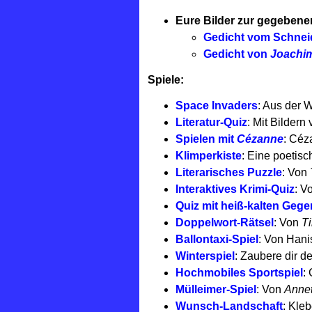
Eure Bilder zur gegebene
Gedicht vom Schneid
Gedicht von
Joachim
Spiele:
Space Invaders
: Aus der 
Literatur-Quiz
: Mit Bildern
Spielen mit
Cézanne
: Céz
Klimperkiste
: Eine poetis
Literarisches Puzzle
: Von
Interaktives Krimi-Quiz
: V
Quiz mit heiß-kalten Geg
Doppelwort-Rätsel
: Von
T
Ballontaxi-Spiel
: Von Han
Winterspiel
: Zaubere dir d
Hochmobiles Sportspiel
:
Mülleimer-Spiel
: Von
Annet
Wunsch-Landschaft
: Kle