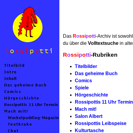
Das
R
o
ssi
p
o
tti
-Archiv ist sowoh
du über die
Volltextsuche
in alt
R
o
ssi
p
o
tti
-Rubriken
Titelbilder
Das geheime Buch
Comics
Spiele
Hörgeschichte
Rossipottis 11 Uhr Termin
Mach mit!
Salon Albert
Rossipottis Leibspeise
Kulturtasche