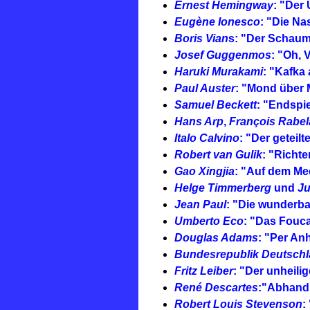
Ernest Hemingway
: "Der
Eugène Ionesco
: "Die Na
Boris Vian
s: "Der Schaum
Josef Guggenmos
: "Oh, 
Haruki Murakami
: "Kafka
Paul Auster
: "Mond über 
Samuel Beckett
: "Endspie
Hans Arp
,
François Rabel
Italo Calvino
: "Der geteilt
Robert van Gulik
: "Richte
Gao Xingjia
: "Auf dem Me
Helge Timmerberg
und
Ju
Jean Paul
: "Die wunderba
Umberto Eco
: "Das Fouc
Douglas Adams
: "Per Anh
Bundesrepublik Deutsch
Fritz Leiber
: "Der unheilig
René Descartes
:"Abhandl
Robert Louis Stevenson
: