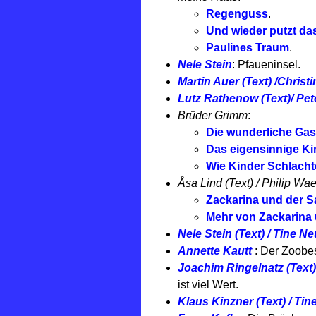
Regenguss
.
Und wieder putzt da
Paulines Traum
.
Nele Stein
: Pfaueninsel.
Martin Auer (Text) /Christi
Lutz Rathenow (Text)/ Pete
Brüder Grimm
:
Die wunderliche Gas
Das eigensinnige Ki
Wie Kinder Schlacht
Åsa Lind (Text) / Philip Waec
Zackarina und der S
Mehr von Zackarina
Nele Stein (Text) / Tine Neu
Annette Kautt
: Der Zoobe
Joachim Ringelnatz (Text) 
ist viel Wert.
Klaus Kinzner (Text) / Tine