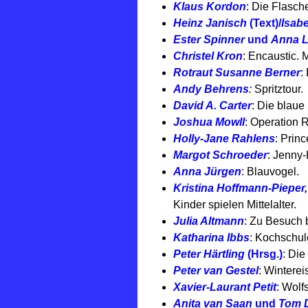
Klaus Kordon
: Die Flasch
Heinz Janisch
(Text)/
Isabe
Ester Spinner
und
Anna 
Christel Kron
: Encaustic.
Rotraut Susanne Berner
:
Andy Behrens
:
Spritztour.
David A. Carter
: Die blaue 
Joshua Mowll
: Operation 
Holly-Jane Rahlens
: Prin
Margot Schroeder
: Jenny
Anna Jürgen
: Blauvogel.
Kristina Hoffmann-Piepe
Kinder spielen Mittelalter.
Julia Altmann
: Zu Besuch 
Katharina Ibbs
: Kochschul
Peter Härtling
(Hrsg.)
: Di
Peter van Gestel
: Winterei
Xavier-Laurant Petit
: Wol
Anita van Saan
und
Tom D