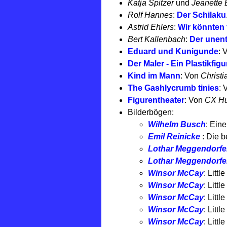
Katja Spitzer
und
Jeanette
Rolf Hannes
:
Der Schilaku
Astrid Ehlers
:
Wir könnten 
Bert Kallenbach
:
Der unen
Eduard und Kunigunde
: 
Der Maler - Ein Plastikfi
Kind im Mann
: Von
Christi
The Gashlycrumb tinies
: 
Figurentheater
: Von
CX Hu
Bilderbögen:
Wilhelm Busch
: Eine
Emil Reinicke
: Die 
Lothar Meggendorfe
Lothar Meggendorfe
Winsor McCay
: Litt
Winsor McCay
: Litt
Winsor McCay
: Litt
Winsor McCay
: Litt
Winsor McCay
: Litt