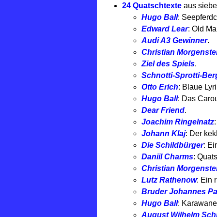
24 Quatschtexte
aus siebe
Hugo Ball
: Seepferd
Edward Lear
: Old Ma
Audi A3 Gewinner
.
Christian Morgenste
Ziel des Spiels
.
Schnotti-Sprotti-Ber
Otto Erich
: Blaue Lyri
Hugo Ball
: Das Caro
Dear Friend
.
Joachim Ringelnatz
Johann Klaj
: Der ke
Die Schildbürger
: E
Daniil Charms
: Quat
Christian Morgenste
Lutz Rathenow
: Ein 
Bruder Johannes Pa
Hugo Ball
: Karawane
August Wilhelm Sch