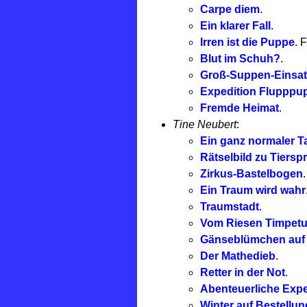
Carpe diem
.
Ein klarer Fall
.
Irren ist die Puppe
. 
Blut im Schuh?
.
Groß-Suppen-Einsat
Expedition Flupppu
Fremde Heimat
.
Tine Neubert
:
Ein ganz normaler T
Rätselbild zu Tiersp
Zirkus-Bastelbogen
.
Ein Traum wird wahr
Traumstadt
.
Vom Riesen Timpet
Gänseblümchen auf
Der Mathedieb
.
Retter in der Not
.
Abenteuerliche Exp
Winter auf Bestellun