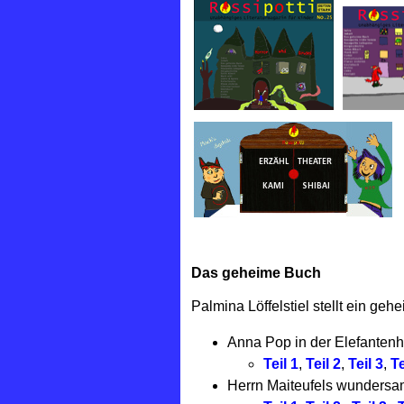
Das geheime Buch
Palmina Löffelstiel stellt ein geh
Anna Pop in der Elefanten
Teil 1
,
Teil 2
,
Teil 3
,
Te
Herrn Maiteufels wundersam