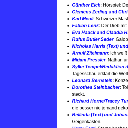
Günther Eich
: Hörspiel: D
Clemens Zerling
und
Chri
Karl Meuli
: Schweizer Mas
Fabian Lenk
: Der Dieb mit
Eva Hauck
und
Claudia H
Rufus Butler Seder
: Galo
Nicholas Harris (Text) und
Arnulf Zitelmann
: Ich weiß
Mirjam Pressler
: Nathan u
Sylke Tempel/Redaktion 
Tagesschau erklärt die Welt
Leonard Bernstein
: Konze
Dorothea Steinbacher
: To
steckt.
Richard Horne/Tracey Tu
die besser nie jemand ge
Bellinda
(Text)
und Johann
Geigenkasten.