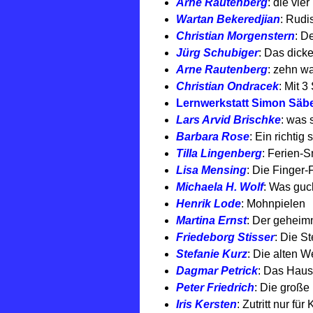
Arne Rautenberg
: die vie
Wartan Bekeredjian
: Rudi
Christian Morgenstern
: D
Jürg Schubiger
: Das dicke
Arne Rautenberg
: zehn wa
Christian Ondracek
: Mit 
Lernwerkstatt Simon Säb
Lars Arvid Brischke
: was 
Barbara Rose
: Ein richti
Tilla Lingenberg
: Ferien-S
Lisa Mensing
: Die Finger-
Michaela H. Wolf
: Was guc
Henrik Lode
: Mohnpielen
Martina Ernst
: Der geheimn
Friedeborg Stisser
: Die St
Stefanie Kurz
: Die alten W
Dagmar Petrick
: Das Haus
Peter Friedrich
: Die große 
Iris Kersten
: Zutritt nur für