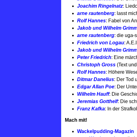
Joachim Ringelnatz
: Lied
arne rautenberg
: lasst mi
Rolf Hannes
: Fabel von A
Jakob und Wilhelm Grim
arne rautenberg
: die uga-
Friedrich von Logau
: A.E.
Jakob und Wilhelm Grim
Peter Friedrich
: Eine märc
Christoph Gross
(Text und 
Rolf Hannes
: Höhere Wes
Ditmar Danelius
: Der Tod 
Edgar Allan Poe
: Der Unt
Wilhelm Hauff
: Die Geschi
Jeremias Gotthelf
: Die sc
Franz Kafka
: In der Strafko
Mach mit!
Wackelpudding-Magazin