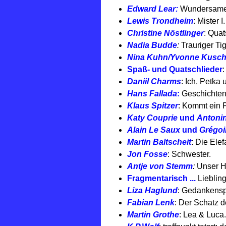
Edward Lear:
Wundersame
Lewis Trondheim
: Mister I.
Christine Nöstlinger
: Qua
Nadia Budde
:
Trauriger Ti
Nina Kuhn/Yvonne Kusch
Spaß- und Quatschlieder
:
Daniil Charms
: Ich, Petka 
Hans Fallada
:
Geschichten 
Klaus Spitzer
: Kommt ein P
Katy Couprie
und
Antoni
Alain Le Saux
und
Grégoi
Martin Baltscheit
: Die Ele
Jon Fosse
: Schwester.
Antje von Stemm
:
Unser H
Fragmentarisch ...
Liebling
Liza Haglund
: Gedankenspi
Fabian Lenk
: Der Schatz d
Martin Grothe
: Lea & Luca.