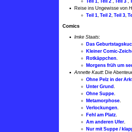
Teil 1
,
Teil 2
,
Teil 3
,
T
Reise ins Ungewisse von
H
Teil 1
,
Teil 2
,
Teil 3
,
Te
Comics
Imke Staats
:
Das Geburtstagsku
Kleiner Comic-Zeic
Rotkäppchen
.
Morgens früh um se
Annette Kautt
: Die Abenteu
Ohne Pelz in der Ark
Unter Grund
.
Ohne Suppe
.
Metamorphose
.
Verlockungen
.
Fehl am Platz
.
Am anderen Ufer
.
Nur mit Suppe / klap