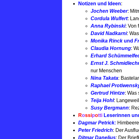
Notizen und Ideen
:
Jochen Weeber
: Mi
Cordula Wulfert
: La
Anna Rybinski
: Von
David Nadkarni
: Was
Monika Rinck
und
F
Claudia Hornung
: W
Erhard Schümmelfe
Ernst J. Schmidlech
nur Menschen
Nina Takata
: Bastela
Raphael Protiwensk
Gertrud Hintze
: Was 
Teija Hohl
: Langeweil
Susy Bergmann
: Re
R
o
ssi
p
o
tti
Leserinnen un
Dagmar Petrick:
Himbeere
Peter Friedrich
:
Der Ausflu
Ditmar Danelius
: Der Brie