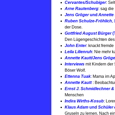
Cervantes/Schubiger
: Se
Arne Rautenberg
: sag die
Jens Gröger
und
Annette 
Ruben Schulze-Fröhlich, 
der Dose.
Gottfried August Bürger
(
Den Lügengeschichten des
John Enter
: knackt fremde
Leila Lilienruh
: Nie mehr k
Annette Kautt/Jens Gröge
Interviews
mit Kindern der
Böser Wolf.
Ettenna Tuak
: Mama im A
Annette Kautt
: Beobachtu
Ernst J. Schmidlechner &
Menschen
Indira Wirths-Kosub
: Lore
Klaus Adam
und
Schüler 
Gruseln zu lernen. Nach e