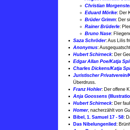
Christian Morgenste
Eduard Mörike
: Der 
Brüder Grimm
: Der s
Rainer Brüderle
: Pl
Bruno Nase
: Fliegen
Saza Schröder
: Aus Lilis 
Anonymus
: Ausgequatscht
Hubert Schirneck
: Der Ge
Edgar Allan Poe/Katja Spitz
Charles Dickens/Katja Spitz
Juristischer Privatverein/K
Überdruss.
Franz Hohler
: Der offene 
Anja Goossens
(Illustrati
Hubert Schirneck
: Der fau
Homer
, nacherzählt von
Gu
Bibel, 1. Samuel 17 - 58
: D
Das Nibelungenlied
: Brünh