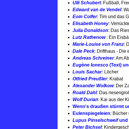
Ulli Schubert
: Fußball, Fr
Edward van de Vendel
: W
Eoin Colfer
: Tim und das 
Elisabeth Honey
: Verrückt
Julia Donaldson
: Das Rie
Lutz Rathenow
: Ein Eisbä
Marie-Louise von Franz
: 
Dale Peck
: Drifthaus - Die 
Andreas Schreiner
: Am Ab
Eugène Ionesco
(Text) u
Louis Sachar:
Löcher
Otfried Preußler
: Krabat
Alexander Wolkow
: Der Z
Roald Dahl
:
Das riesengro
Wolf Durian
: Kai aus der K
Wenn's draußen stürmt u
Eulenspiegeleien
: Bücher
Lupus Pinselschweif
und
Peter Bichsel
: Kindergesch