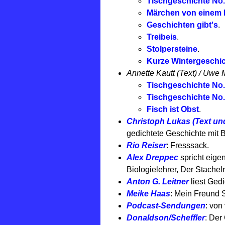
Tischgeschichte No.
Märchen von einem 
Geschichten gibt's
.
Treibeis
.
Stolpersteine
.
Kurze Wintergeschi
Annette Kautt (Text) / Uwe 
Tischgeschichte No. 
Tischgeschichte No. 
Fisch ist Obst
.
Christoph Lukas (Text und 
gedichtete Geschichte mit B
Rio Reiser
: Fresssack.
Alex Dreppec
spricht eige
Biologielehrer, Der Stache
Anton G. Leitner
liest Ged
Meike Haas
: Mein Freund 
Podcast-Sendungen
: von
Donaldson/Scheffler
: Der