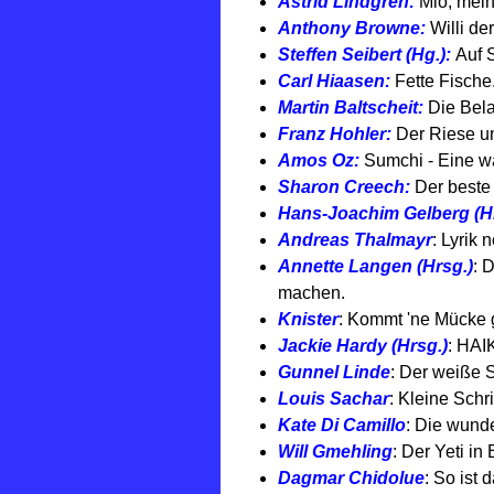
Astrid Lindgren:
Mio, mein
Anthony Browne:
Willi de
Steffen Seibert (Hg.):
Auf 
Carl Hiaasen:
Fette Fische
Martin Baltscheit:
Die Bel
Franz Hohler:
Der Riese un
Amos Oz:
Sumchi - Eine w
Sharon Creech:
Der beste
Hans-Joachim Gelberg (H
Andreas Thalmayr
: Lyrik n
Annette Langen (Hrsg.)
: 
machen.
Knister
: Kommt 'ne Mücke 
Jackie Hardy (Hrsg.)
: HAI
Gunnel Linde
: Der weiße S
Louis Sachar
: Kleine Schri
Kate Di Camillo
: Die wund
Will Gmehling
: Der Yeti in 
Dagmar Chidolue
: So ist 