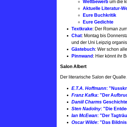
Wettbewerb
um die k
Aktuelle Literatur-W
Eure Buchkritik
Eure Gedichte
Textkrake
: Der Roman zum
Chat
:
Montag bis Donnerstag
und der Uni Leipzig organi
Gästebuch
: Wer schon all
Pinnwand
: Hier könnt ihr 
Salon Albert
Der literarische Salon der Qualle
E.T.A. Hoffmann
: "Nussk
Franz Kafka
: "Der Aufbru
Daniil Charms
Geschichte
Sten Nadolny
: "Die Entd
Ian McEwan
: "Der Tagträ
Oscar Wilde
: "Das Bildni