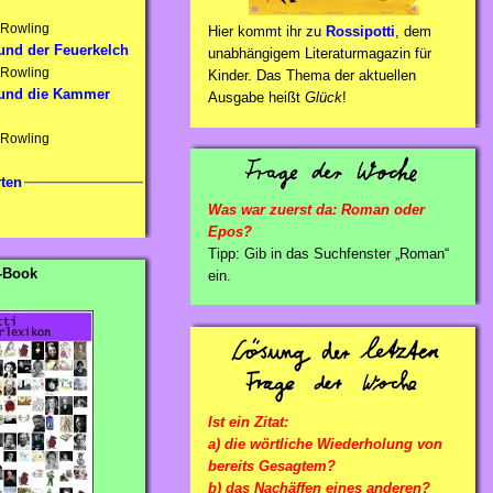
 Rowling
Hier kommt ihr zu
Rossipotti
, dem
 und der Feuerkelch
unabhängigem Literaturmagazin für
 Rowling
Kinder. Das Thema der aktuellen
 und die Kammer
Ausgabe heißt
Glück
!
 Rowling
ten
Was war zuerst da: Roman oder
Epos?
Tipp: Gib in das Suchfenster „Roman“
-Book
ein.
Ist ein Zitat:
a) die wörtliche Wiederholung von
bereits Gesagtem?
b) das Nachäffen eines anderen?