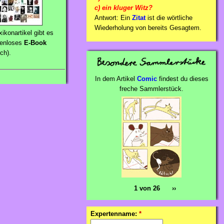
c) ein kluger Witz?
Antwort: Ein
Zitat
ist die wörtliche
Wiederholung von bereits Gesagtem.
konartikel gibt es
tenloses
E-Book
ch).
In dem Artikel
Comic
findest du dieses
freche Sammlerstück.
1 von 26
››
Expertenname:
*