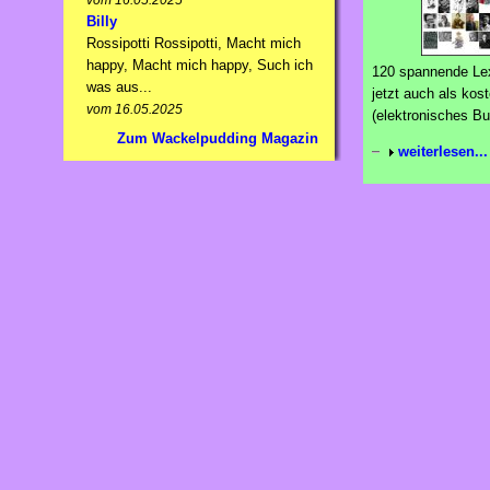
vom 16.05.2025
Billy
Rossipotti Rossipotti, Macht mich
happy, Macht mich happy, Such ich
120 spannende Lexi
was aus...
jetzt auch als kos
vom 16.05.2025
(elektronisches Bu
Zum Wackelpudding Magazin
weiterlesen...