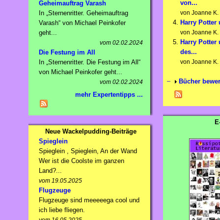
von...
Geheimauftrag Varash
In „Sternenritter. Geheimauftrag
von Joanne K.
Harry Potter
Varash“ von Michael Peinkofer
geht...
von Joanne K.
Harry Potter
vom 02.02.2024
des...
Die Festung im All
In „Sternenritter. Die Festung im All“
von Joanne K.
von Michael Peinkofer geht...
Bücher bewer
vom 02.02.2024
mehr Expertentipps ...
E
Neue Wackelpudding-Beiträge
Spieglein
Spieglein , Spieglein, An der Wand
Wer ist die Coolste im ganzen
Land?...
vom 19.05.2025
Flugzeuge
Flugzeuge sind meeeeega cool und
ich liebe fliegen.