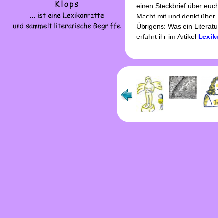
einen Steckbrief über euc
Macht mit und denkt über L
Übrigens: Was ein Literat
erfahrt ihr im Artikel
Lexik