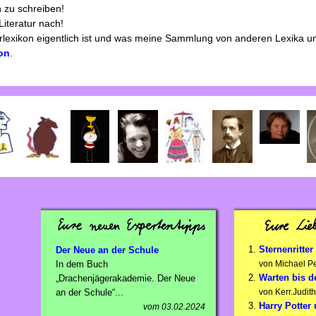
h zu schreiben!
iteratur nach!
urlexikon eigentlich ist und was meine Sammlung von anderen Lexika un
on
.
Sternenritter
Der Neue an der Schule
In dem Buch
von Michael Pe
Warten bis d
„Drachenjägerakademie. Der Neue
an der Schule“...
von Kerr.Judith
Harry Potter
vom 03.02.2024