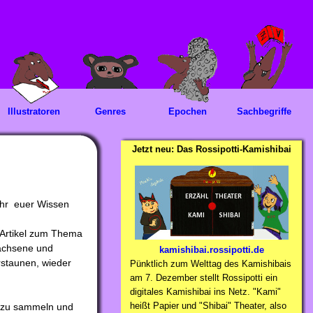
Illustratoren
Genres
Epochen
Sachbegriffe
Jetzt neu: Das Rossipotti-Kamishibai
 ihr euer Wissen
n-Artikel zum Thema
rwachsene und
kamishibai.rossipotti.de
rstaunen, wieder
Pünktlich zum Welttag des Kamishibais
am 7. Dezember stellt Rossipotti ein
digitales Kamishibai ins Netz. "Kami"
heißt Papier und "Shibai" Theater, also
n zu sammeln und