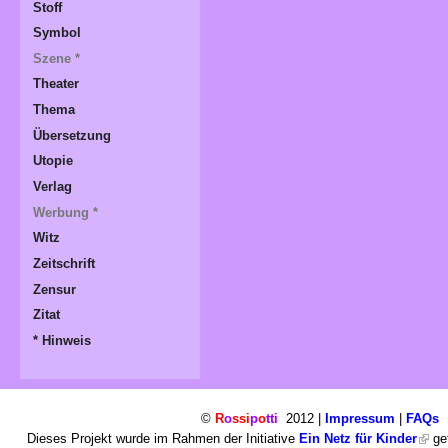
Stoff
Symbol
Szene *
Theater
Thema
Übersetzung
Utopie
Verlag
Werbung *
Witz
Zeitschrift
Zensur
Zitat
* Hinweis
©
R
o
ssi
p
o
tti
2012 |
Impressum
|
FAQs
Dieses Projekt wurde im Rahmen der Initiative
Ein Netz für Kinder
gef