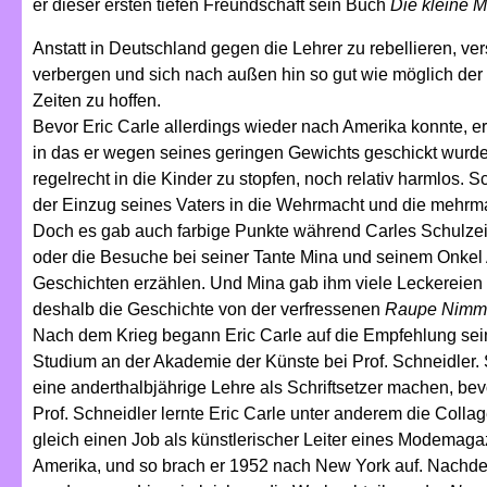
er dieser ersten tiefen Freundschaft sein Buch
Die kleine 
Anstatt in Deutschland gegen die Lehrer zu rebellieren, ve
verbergen und sich nach außen hin so gut wie möglich de
Zeiten zu hoffen.
Bevor Eric Carle allerdings wieder nach Amerika konnte, e
in das er wegen seines geringen Gewichts geschickt wurd
regelrecht in die Kinder zu stopfen, noch relativ harmlos.
der Einzug seines Vaters in die Wehrmacht und die mehrma
Doch es gab auch farbige Punkte während Carles Schulzei
oder die Besuche bei seiner Tante Mina und seinem Onkel
Geschichten erzählen. Und Mina gab ihm viele Leckereien z
deshalb die Geschichte von der verfressenen
Raupe Nimme
Nach dem Krieg begann Eric Carle auf die Empfehlung seine
Studium an der Akademie der Künste bei Prof. Schneidler. 
eine anderthalbjährige Lehre als Schriftsetzer machen, bev
Prof. Schneidler lernte Eric Carle unter anderem die Col
gleich einen Job als künstlerischer Leiter eines Modemag
Amerika, und so brach er 1952 nach New York auf. Nachde