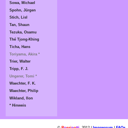
Sowa, Michael
Spohn, Jürgen
Stich, Lisl
Tan, Shaun
Tezuka, Osamu
Thé Tjong-Khing
Ticha, Hans
Toriyama, Akira *
Trier, Walter
Tripp, F. J.
Ungerer, Tomi *
Waechter, F. K.
Waechter, Philip
Wikland, Ilon
* Hinweis
©
R
o
ssi
p
o
tti
2012 |
Impressum
|
FAQs