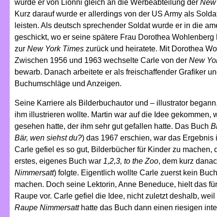
wurde er von Lionni gleich an die Werbeabteilung der
New 
Kurz darauf wurde er allerdings von der US Army als Solda
leisten. Als deutsch sprechender Soldat wurde er in die 
geschickt, wo er seine spätere Frau Dorothea Wohlenberg 
zur
New York Times
zurück und heiratete. Mit Dorothea W
Zwischen 1956 und 1963 wechselte Carle von der
New Yo
bewarb. Danach arbeitete er als freischaffender Grafiker un
Buchumschläge und Anzeigen.
Seine Karriere als Bilderbuchautor und – illustrator begann,
ihm illustrieren wollte. Martin war auf die Idee gekommen, 
gesehen hatte, der ihm sehr gut gefallen hatte. Das Buch
B
Bär, wen siehst du?
) das 1967 erschien, war das Ergebnis 
Carle gefiel es so gut, Bilderbücher für Kinder zu machen,
erstes, eigenes Buch war
1,2,3, to the Zoo
, dem kurz dana
Nimmersatt
) folgte. Eigentlich wollte Carle zuerst kein 
machen. Doch seine Lektorin, Anne Beneduce, hielt das für
Raupe vor. Carle gefiel die Idee, nicht zuletzt deshalb, we
Raupe Nimmersatt
hatte das Buch dann einen riesigen inte