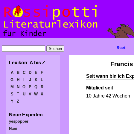
Start
Lexikon: A bis Z
Francis
A
B
C
D
E
F
Seit wann bin ich Ex
G
H
I
J
K
L
M
N
O
P
Q
R
Mitglied seit
S
T
U
V
W
X
10 Jahre 42 Wochen
Y
Z
Neue Experten
yespopper
Nani