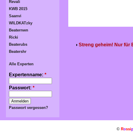
Revali
KWB 2015
Saanvi
WILDKATzky
Beaternwn
Ricki
Streng geheim! Nur für
Beaterubs
Beatershr
Alle Experten
Expertenname:
*
Passwort:
*
Passwort vergessen?
©
R
o
ssi