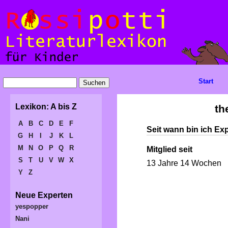
Start
Lexikon: A bis Z
th
A
B
C
D
E
F
Seit wann bin ich Ex
G
H
I
J
K
L
M
N
O
P
Q
R
Mitglied seit
S
T
U
V
W
X
13 Jahre 14 Wochen
Y
Z
Neue Experten
yespopper
Nani