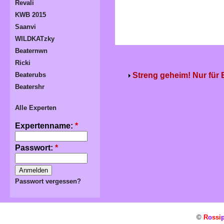
Revali
KWB 2015
Saanvi
WILDKATzky
Beaternwn
Ricki
Streng geheim! Nur für
Beaterubs
Beatershr
Alle Experten
Expertenname:
*
Passwort:
*
Passwort vergessen?
©
R
o
ssi