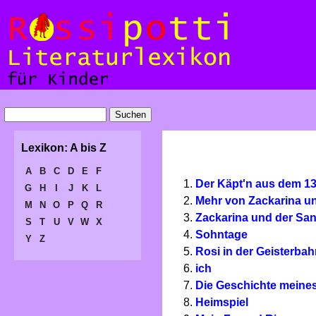
Lexikon: A bis Z
A
B
C
D
E
F
Der Käpt'n aus dem 13
G
H
I
J
K
L
Mehr von Zackarina u
M
N
O
P
Q
R
Zackarina und der Sa
S
T
U
V
W
X
Sohntage
Y
Z
Rosi in der Geisterba
ich
Die Geschichte meine
Heimspiel