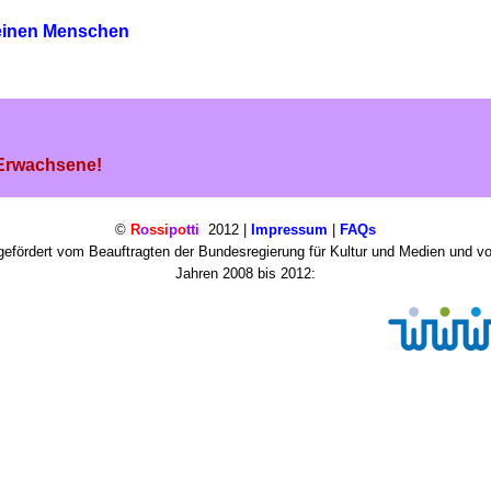
 einen Menschen
 Erwachsene!
©
R
o
ssi
p
o
tti
2012 |
Impressum
|
FAQs
efördert vom Beauftragten der Bundesregierung für Kultur und Medien und v
Jahren 2008 bis 2012: