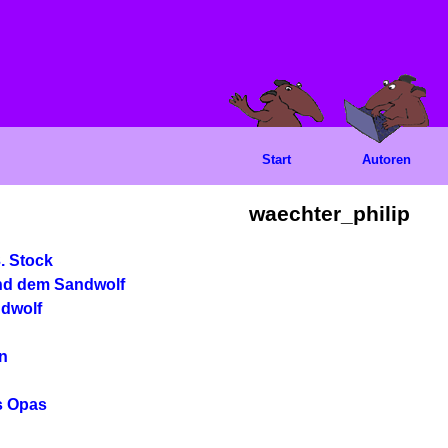
Start
Autoren
waechter_philip
. Stock
nd dem Sandwolf
ndwolf
hn
s Opas