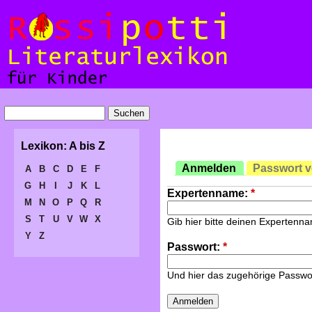
Lexikon: A bis Z
Anmelden
Passwort 
A
B
C
D
E
F
G
H
I
J
K
L
Expertenname:
*
M
N
O
P
Q
R
S
T
U
V
W
X
Gib hier bitte deinen Expertenn
Y
Z
Passwort:
*
Und hier das zugehörige Passwo