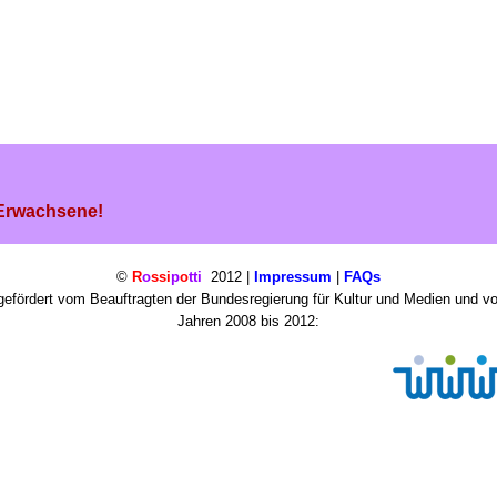
 Erwachsene!
©
R
o
ssi
p
o
tti
2012 |
Impressum
|
FAQs
efördert vom Beauftragten der Bundesregierung für Kultur und Medien und v
Jahren 2008 bis 2012: