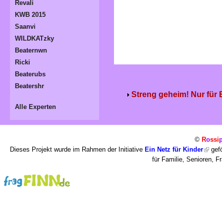
Revali
KWB 2015
Saanvi
WILDKATzky
Beaternwn
Ricki
Beaterubs
Beatershr
Streng geheim! Nur für
Alle Experten
©
R
o
ssi
Dieses Projekt wurde im Rahmen der Initiative
Ein Netz für Kinder
gefö
für Familie, Senioren, 