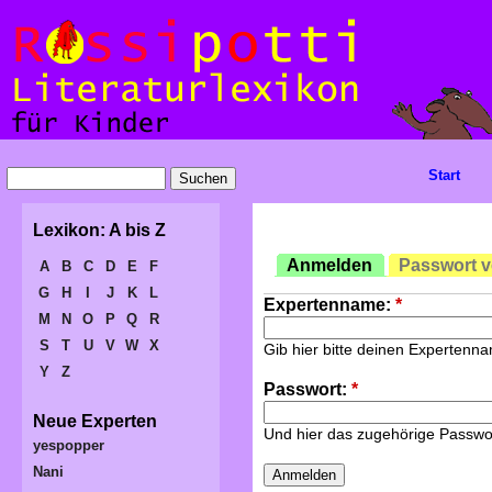
Start
Lexikon: A bis Z
Anmelden
Passwort 
A
B
C
D
E
F
G
H
I
J
K
L
Expertenname:
*
M
N
O
P
Q
R
S
T
U
V
W
X
Gib hier bitte deinen Expertenn
Y
Z
Passwort:
*
Neue Experten
Und hier das zugehörige Passwo
yespopper
Nani