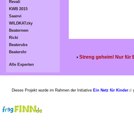
Revali
KWB 2015
Saanvi
WILDKATzky
Beaternwn
Ricki
Beaterubs
Beatershr
Streng geheim! Nur für
Alle Experten
Dieses Projekt wurde im Rahmen der Initiative
Ein Netz für Kinder
g