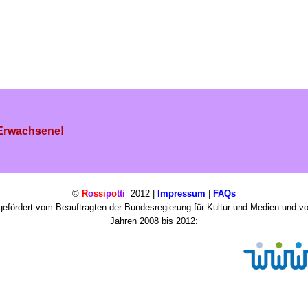
 Erwachsene!
©
R
o
ssi
p
o
tti
2012 |
Impressum
|
FAQs
efördert vom Beauftragten der Bundesregierung für Kultur und Medien und v
Jahren 2008 bis 2012: