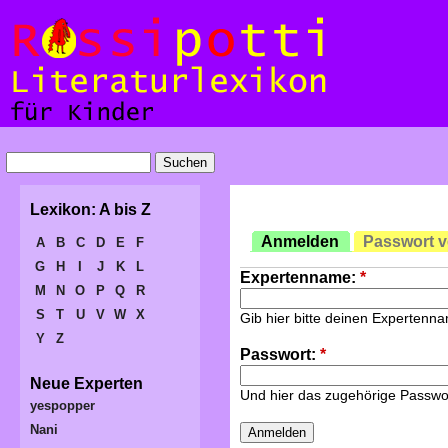
Lexikon: A bis Z
Anmelden
Passwort 
A
B
C
D
E
F
G
H
I
J
K
L
Expertenname:
*
M
N
O
P
Q
R
S
T
U
V
W
X
Gib hier bitte deinen Expertenn
Y
Z
Passwort:
*
Neue Experten
Und hier das zugehörige Passwo
yespopper
Nani