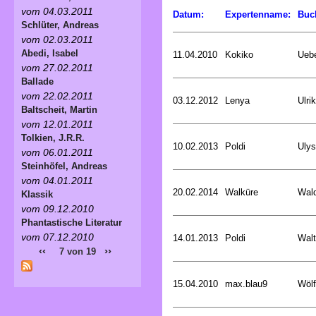
vom 04.03.2011
Datum:
Expertenname:
Buc
Schlüter, Andreas
vom 02.03.2011
Abedi, Isabel
11.04.2010
Kokiko
Uebe
vom 27.02.2011
Ballade
vom 22.02.2011
03.12.2012
Lenya
Ulri
Baltscheit, Martin
vom 12.01.2011
Tolkien, J.R.R.
10.02.2013
Poldi
Uly
vom 06.01.2011
Steinhöfel, Andreas
vom 04.01.2011
20.02.2014
Walküre
Wald
Klassik
vom 09.12.2010
Phantastische Literatur
vom 07.12.2010
14.01.2013
Poldi
Walt
‹‹
››
7 von 19
15.04.2010
max.blau9
Wölf