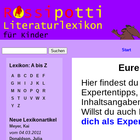
Start
Eure
Lexikon: A bis Z
A
B
C
D
E
F
Hier findest d
G
H
I
J
K
L
Expertentipps,
M
N
O
P
Q
R
S
T
U
V
W
X
Inhaltsangabe
Y
Z
Willst du auch
dich als Expe
Neue Lexikonartikel
Meyer, Kai
vom 04.03.2011
Donaldson, Julia