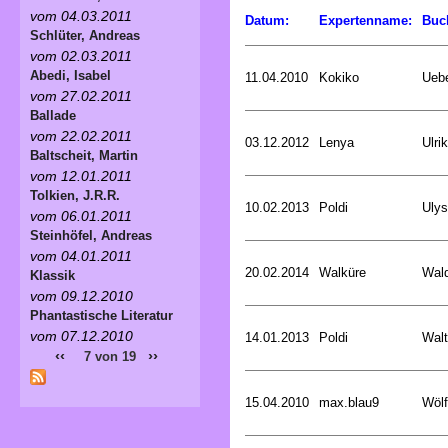
vom 04.03.2011
Datum:
Expertenname:
Buc
Schlüter, Andreas
vom 02.03.2011
Abedi, Isabel
11.04.2010
Kokiko
Uebe
vom 27.02.2011
Ballade
vom 22.02.2011
03.12.2012
Lenya
Ulri
Baltscheit, Martin
vom 12.01.2011
Tolkien, J.R.R.
10.02.2013
Poldi
Uly
vom 06.01.2011
Steinhöfel, Andreas
vom 04.01.2011
20.02.2014
Walküre
Wald
Klassik
vom 09.12.2010
Phantastische Literatur
vom 07.12.2010
14.01.2013
Poldi
Walt
‹‹
››
7 von 19
15.04.2010
max.blau9
Wölf