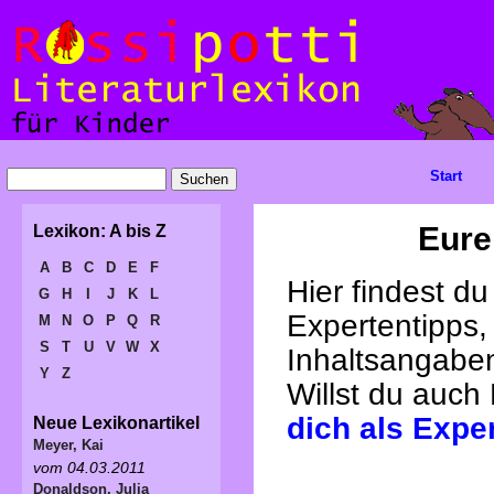
Start
Eure
Lexikon: A bis Z
A
B
C
D
E
F
Hier findest d
G
H
I
J
K
L
Expertentipps,
M
N
O
P
Q
R
S
T
U
V
W
X
Inhaltsangabe
Y
Z
Willst du auch
dich als Expe
Neue Lexikonartikel
Meyer, Kai
vom 04.03.2011
Donaldson, Julia