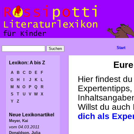
Start
Eure
Lexikon: A bis Z
A
B
C
D
E
F
Hier findest d
G
H
I
J
K
L
Expertentipps,
M
N
O
P
Q
R
S
T
U
V
W
X
Inhaltsangabe
Y
Z
Willst du auch
dich als Expe
Neue Lexikonartikel
Meyer, Kai
vom 04.03.2011
Donaldson, Julia