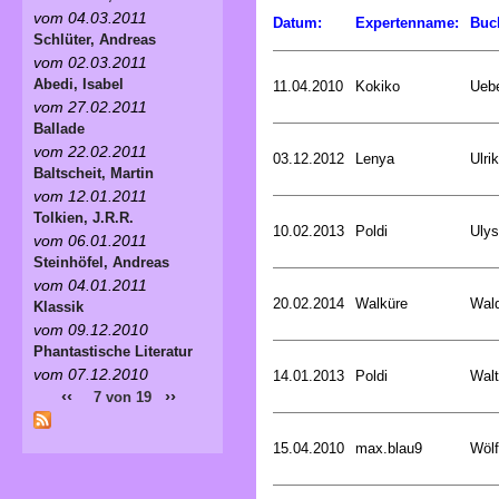
vom 04.03.2011
Datum:
Expertenname:
Buc
Schlüter, Andreas
vom 02.03.2011
Abedi, Isabel
11.04.2010
Kokiko
Uebe
vom 27.02.2011
Ballade
vom 22.02.2011
03.12.2012
Lenya
Ulri
Baltscheit, Martin
vom 12.01.2011
Tolkien, J.R.R.
10.02.2013
Poldi
Uly
vom 06.01.2011
Steinhöfel, Andreas
vom 04.01.2011
20.02.2014
Walküre
Wald
Klassik
vom 09.12.2010
Phantastische Literatur
vom 07.12.2010
14.01.2013
Poldi
Walt
‹‹
››
7 von 19
15.04.2010
max.blau9
Wölf