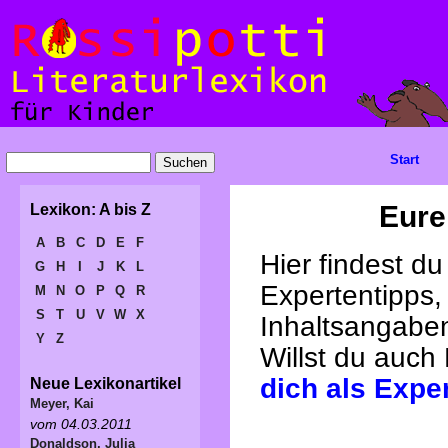
Start
Eure
Lexikon: A bis Z
A
B
C
D
E
F
Hier findest d
G
H
I
J
K
L
Expertentipps,
M
N
O
P
Q
R
S
T
U
V
W
X
Inhaltsangabe
Y
Z
Willst du auch
dich als Expe
Neue Lexikonartikel
Meyer, Kai
vom 04.03.2011
Donaldson, Julia