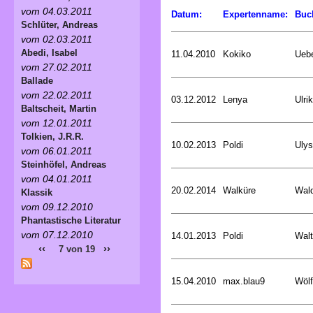
vom 04.03.2011
Datum:
Expertenname:
Buc
Schlüter, Andreas
vom 02.03.2011
Abedi, Isabel
11.04.2010
Kokiko
Uebe
vom 27.02.2011
Ballade
vom 22.02.2011
03.12.2012
Lenya
Ulri
Baltscheit, Martin
vom 12.01.2011
Tolkien, J.R.R.
10.02.2013
Poldi
Uly
vom 06.01.2011
Steinhöfel, Andreas
vom 04.01.2011
20.02.2014
Walküre
Wald
Klassik
vom 09.12.2010
Phantastische Literatur
vom 07.12.2010
14.01.2013
Poldi
Walt
‹‹
››
7 von 19
15.04.2010
max.blau9
Wölf