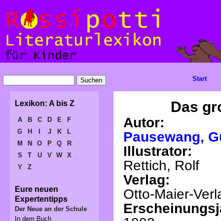
Start
Das gr
Lexikon: A bis Z
Autor:
A
B
C
D
E
F
G
H
I
J
K
L
Pausewang, G
M
N
O
P
Q
R
Illustrator:
S
T
U
V
W
X
Rettich, Rolf
Y
Z
Verlag:
Eure neuen
Otto-Maier-Verl
Expertentipps
Erscheinungsj
Der Neue an der Schule
In dem Buch