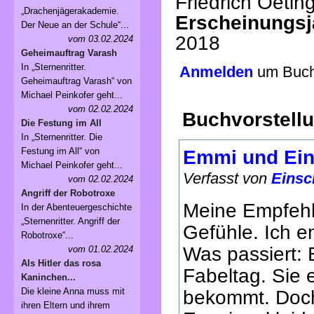
Friedrich Oetin
„Drachenjägerakademie.
Erscheinungsj
Der Neue an der Schule“...
2018
vom 03.02.2024
Geheimauftrag Varash
In „Sternenritter.
Anmelden
um Buchv
Geheimauftrag Varash“ von
Michael Peinkofer geht...
vom 02.02.2024
Buchvorstell
Die Festung im All
In „Sternenritter. Die
Festung im All“ von
Emmi und Ei
Michael Peinkofer geht...
Verfasst von
Einsc
vom 02.02.2024
Angriff der Robotroxe
Meine Empfehlu
In der Abenteuergeschichte
„Sternenritter. Angriff der
Gefühle. Ich e
Robotroxe“...
Was passiert: 
vom 01.02.2024
Als Hitler das rosa
Fabeltag. Sie e
Kaninchen...
Die kleine Anna muss mit
bekommt. Doch 
ihren Eltern und ihrem