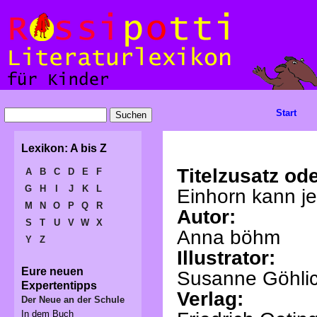
Start
Lexikon: A bis Z
Titelzusatz ode
A
B
C
D
E
F
G
H
I
J
K
L
Einhorn kann je
M
N
O
P
Q
R
Autor:
S
T
U
V
W
X
Anna böhm
Y
Z
Illustrator:
Eure neuen
Susanne Göhli
Expertentipps
Verlag:
Der Neue an der Schule
In dem Buch