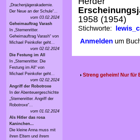
Herder
„Drachenjägerakademie.
Erscheinungsj
Der Neue an der Schule“...
1958 (1954)
vom 03.02.2024
Geheimauftrag Varash
Stichworte:
lewis_c
In „Sternenritter.
Geheimauftrag Varash“ von
Anmelden
um Buchv
Michael Peinkofer geht...
vom 02.02.2024
Die Festung im All
In „Sternenritter. Die
Festung im All“ von
Michael Peinkofer geht...
Streng geheim! Nur für
vom 02.02.2024
Angriff der Robotroxe
In der Abenteuergeschichte
„Sternenritter. Angriff der
Robotroxe“...
vom 01.02.2024
Als Hitler das rosa
Kaninchen...
Die kleine Anna muss mit
ihren Eltern und ihrem