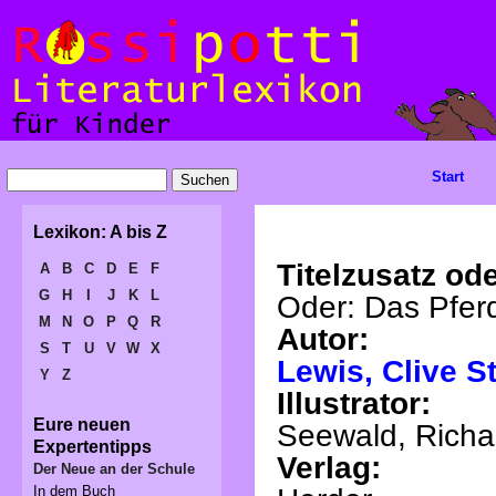
Start
Lexikon: A bis Z
Titelzusatz ode
A
B
C
D
E
F
G
H
I
J
K
L
Oder: Das Pfer
M
N
O
P
Q
R
Autor:
S
T
U
V
W
X
Lewis, Clive S
Y
Z
Illustrator:
Eure neuen
Seewald, Richa
Expertentipps
Verlag:
Der Neue an der Schule
In dem Buch