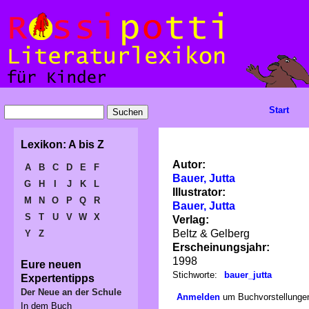
Start
Lexikon: A bis Z
Autor:
A
B
C
D
E
F
Bauer, Jutta
G
H
I
J
K
L
Illustrator:
M
N
O
P
Q
R
Bauer, Jutta
S
T
U
V
W
X
Verlag:
Beltz & Gelberg
Y
Z
Erscheinungsjahr:
1998
Eure neuen
Stichworte:
bauer_jutta
Expertentipps
Der Neue an der Schule
Anmelden
um Buchvorstellungen
In dem Buch