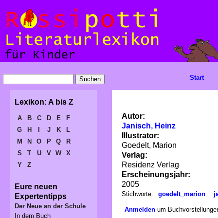
Start
Lexikon: A bis Z
Autor:
A
B
C
D
E
F
Janisch, Heinz
G
H
I
J
K
L
Illustrator:
M
N
O
P
Q
R
Goedelt, Marion
S
T
U
V
W
X
Verlag:
Residenz Verlag
Y
Z
Erscheinungsjahr:
2005
Eure neuen
Stichworte:
goedelt_marion
j
Expertentipps
Der Neue an der Schule
Anmelden
um Buchvorstellungen
In dem Buch