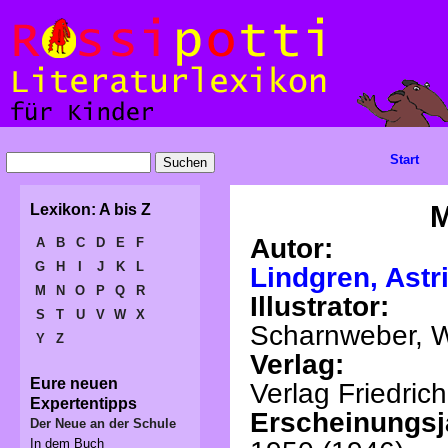
Start
M
Lexikon: A bis Z
Autor:
A
B
C
D
E
F
G
H
I
J
K
L
Lindgren, Astr
M
N
O
P
Q
R
Illustrator:
S
T
U
V
W
X
Scharnweber, W
Y
Z
Verlag:
Eure neuen
Verlag Friedric
Expertentipps
Erscheinungsj
Der Neue an der Schule
In dem Buch